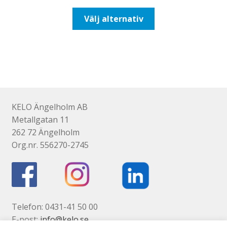
till
Den
Välj alternativ
93,75kr75,00kr
här
produkten
har
flera
varianter.
De
olika
KELO Ängelholm AB
alternativen
Metallgatan 11
kan
262 72 Ängelholm
väljas
Org.nr. 556270-2745
på
produktsidan
Telefon: 0431-41 50 00
E-post:
info@kelo.se