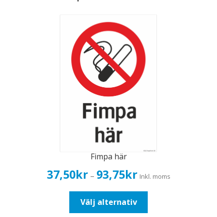
Fimpa här
Prisintervall:
37,50
kr
93,75
kr
–
Inkl. moms
37,50kr30,00kr
till
Den
Välj alternativ
93,75kr75,00kr
här