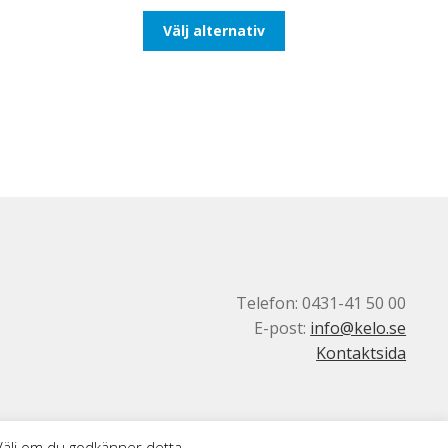
till
Den
Välj alternativ
116,25kr93,00kr
här
produkten
har
flera
varianter.
De
olika
alternativen
kan
väljas
på
produktsidan
Telefon: 0431-41 50 00
E-post:
info@kelo.se
Kontaktsida
 Välj om du godkänner detta.