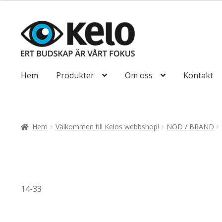
till
116,25kr93,00
Hoppa
Hoppa
till
till
navigering
innehåll
Hem
Produkter
Om oss
Kontakt
Hem
Välkommen till Kelos webbshop!
NÖD / BRAND
14-33