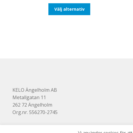
till
Den
Välj alternativ
116,25kr93,00kr
här
produkten
har
flera
varianter.
De
olika
alternativen
kan
väljas
på
produktsidan
KELO Ängelholm AB
Metallgatan 11
262 72 Ängelholm
Org.nr. 556270-2745
Vi använder cookies för att