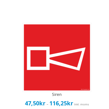
Siren
Prisintervall:
47,50
kr
116,25
kr
–
Inkl. moms
47,50kr38,00kr