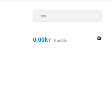
0,00
kr
0 artiklar