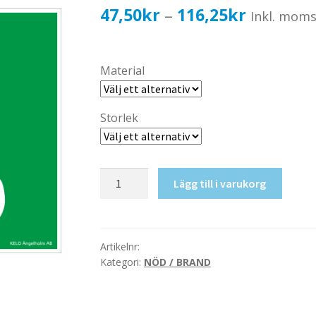
Prisinterv
47,50
kr
116,25
kr
–
Inkl. mom
47,50kr3
till
Material
116,25kr
Storlek
Stopp
Lägg till i varukorg
mängd
Artikelnr:
Kategori:
NÖD / BRAND