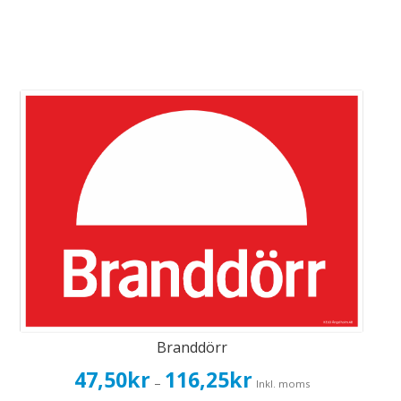
Branddörr
Prisintervall:
47,50
kr
116,25
kr
–
Inkl. moms
47,50kr38,00kr