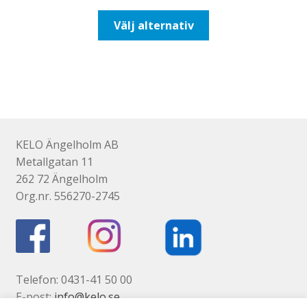
till
Den
Välj alternativ
518,75kr415,00kr
här
produkten
har
flera
varianter.
De
olika
KELO Ängelholm AB
alternativen
Metallgatan 11
kan
262 72 Ängelholm
väljas
Org.nr. 556270-2745
på
produktsidan
Telefon: 0431-41 50 00
E-post:
info@kelo.se