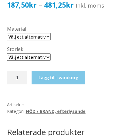
Katalog standardskyltar
Prisintervall:
187,50
kr
481,25
kr
–
Inkl. moms
Köpvillkor Webbshop
187,50kr150,00kr
Sekretess/cookiespolicy; GDPR
till
Material
Kontakt
481,25kr385,00kr
Webbshop
Storlek
Stoppknapp
Lägg till i varukorg
mängd
Artikelnr:
Kategori:
NÖD / BRAND, efterlysande
Relaterade produkter