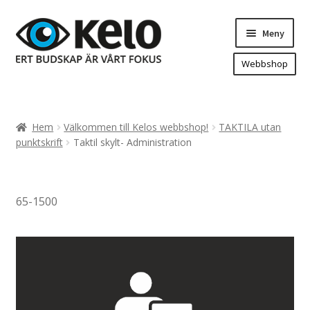
Hoppa
Hoppa
Meny
till
till
navigering
innehåll
Webbshop
Hem
Produkter
Expand
Hem
Välkommen till Kelos webbshop!
TAKTILA utan
underm
Arenareklam
punktskrift
Taktil skylt- Administration
Bygg/hänvisning och områdeskartor
Dekaler och magnetskyltar
65-1500
Fasadskyltar
Flaggor, Roll-ups mm.
Fordonsdekor
Frigolit och akrylskyltar
Fönsterdekor, dekor, sol-säkerhetsfilm