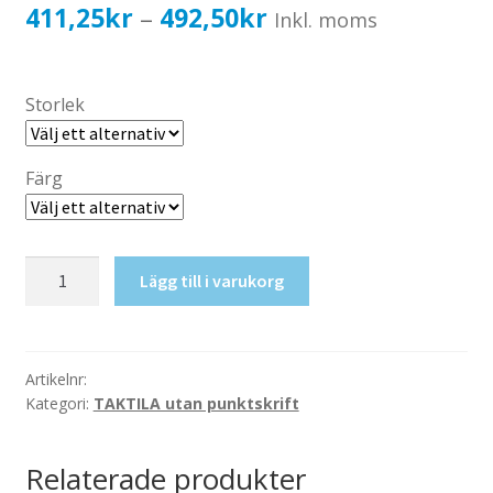
Katalog standardskyltar
Prisintervall:
411,25
kr
492,50
kr
–
Inkl. moms
Köpvillkor Webbshop
411,25kr329,00kr
Sekretess/cookiespolicy; GDPR
till
Storlek
Kontakt
492,50kr394,00kr
Webbshop
Färg
Taktil
Lägg till i varukorg
skylt-
Administration
mängd
Artikelnr:
Kategori:
TAKTILA utan punktskrift
Relaterade produkter