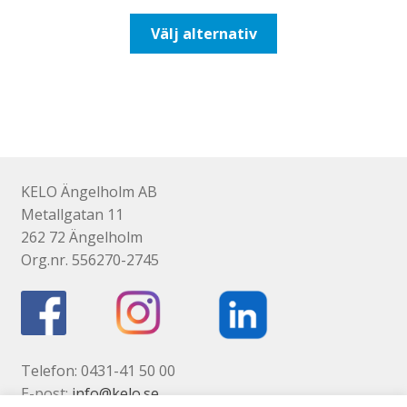
till
Den
Välj alternativ
492,50kr394,00kr
här
produkten
har
flera
varianter.
De
olika
KELO Ängelholm AB
alternativen
Metallgatan 11
kan
262 72 Ängelholm
väljas
Org.nr. 556270-2745
på
produktsidan
Telefon: 0431-41 50 00
E-post:
info@kelo.se