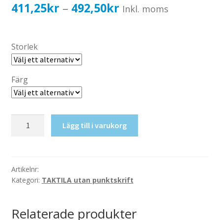
Katalog standardskyltar
Prisintervall:
411,25
kr
492,50
kr
–
Inkl. moms
Köpvillkor Webbshop
411,25kr329,00kr
Sekretess/cookiespolicy; GDPR
till
Storlek
Kontakt
492,50kr394,00kr
Webbshop
Färg
Taktil
Lägg till i varukorg
skylt-
Bio
mängd
Artikelnr:
Kategori:
TAKTILA utan punktskrift
Relaterade produkter