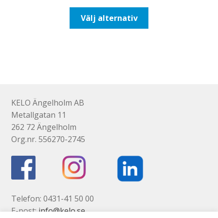
till
Den
Välj alternativ
492,50kr394,00kr
här
produkten
har
flera
varianter.
De
olika
KELO Ängelholm AB
alternativen
Metallgatan 11
kan
262 72 Ängelholm
väljas
Org.nr. 556270-2745
på
produktsidan
Telefon: 0431-41 50 00
E-post:
info@kelo.se