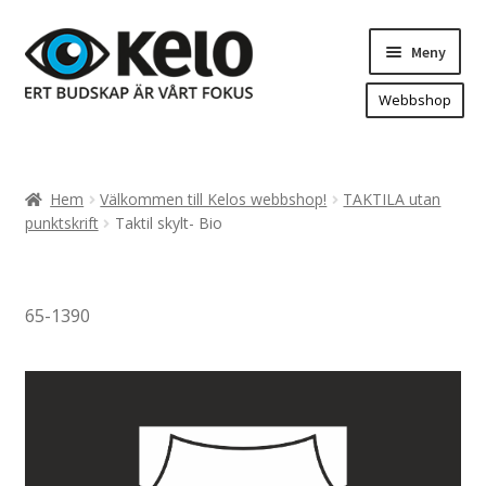
Hoppa
Hoppa
Meny
till
till
navigering
innehåll
Webbshop
Hem
Produkter
Expand
Hem
Välkommen till Kelos webbshop!
TAKTILA utan
underm
Arenareklam
punktskrift
Taktil skylt- Bio
Bygg/hänvisning och områdeskartor
Dekaler och magnetskyltar
65-1390
Fasadskyltar
Flaggor, Roll-ups mm.
Fordonsdekor
Frigolit och akrylskyltar
Fönsterdekor, dekor, sol-säkerhetsfilm