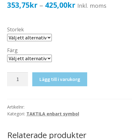
Katalog standardskyltar
Prisintervall:
353,75
kr
425,00
kr
–
Inkl. moms
Köpvillkor Webbshop
353,75kr283,00kr
Sekretess/cookiespolicy; GDPR
till
Storlek
Kontakt
425,00kr340,00kr
Webbshop
Färg
Taktil
Lägg till i varukorg
skylt-
Bollspel
mängd
Artikelnr:
Kategori:
TAKTILA enbart symbol
Relaterade produkter