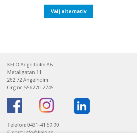
till
Den
Välj alternativ
425,00kr340,00kr
här
produkten
har
flera
varianter.
De
olika
KELO Ängelholm AB
alternativen
Metallgatan 11
kan
262 72 Ängelholm
väljas
Org.nr. 556270-2745
på
produktsidan
Telefon: 0431-41 50 00
E-post:
info@kelo.se