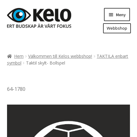
Hoppa
Hoppa
Meny
till
till
navigering
innehåll
Webbshop
Hem
Produkter
Expand
Hem
Välkommen till Kelos webbshop!
TAKTILA enbart
underm
Arenareklam
symbol
Taktil skylt- Bollspel
Bygg/hänvisning och områdeskartor
Dekaler och magnetskyltar
64-1780
Fasadskyltar
Flaggor, Roll-ups mm.
Fordonsdekor
Frigolit och akrylskyltar
Fönsterdekor, dekor, sol-säkerhetsfilm