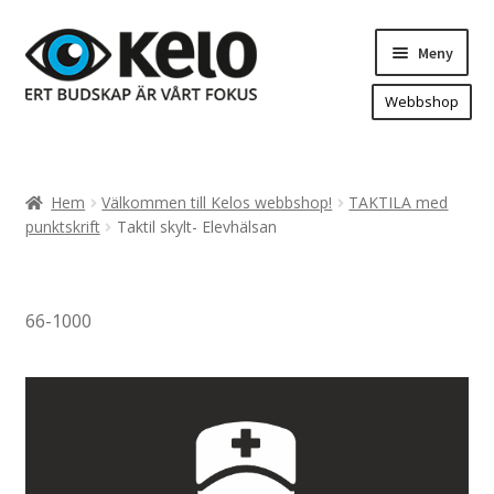
Hoppa
Hoppa
Meny
till
till
navigering
innehåll
Webbshop
Hem
Produkter
Expand
Hem
Välkommen till Kelos webbshop!
TAKTILA med
underm
Arenareklam
punktskrift
Taktil skylt- Elevhälsan
Bygg/hänvisning och områdeskartor
Dekaler och magnetskyltar
66-1000
Fasadskyltar
Flaggor, Roll-ups mm.
Fordonsdekor
Frigolit och akrylskyltar
Fönsterdekor, dekor, sol-säkerhetsfilm