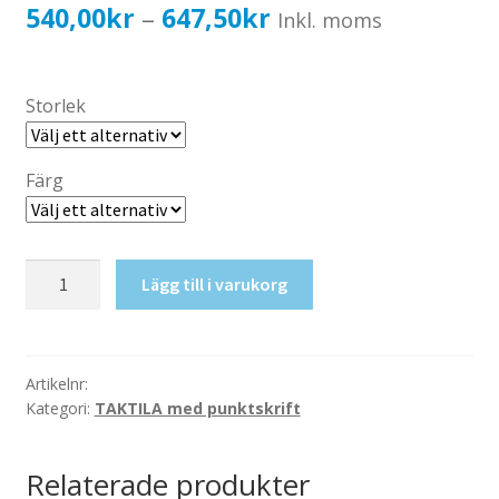
Katalog standardskyltar
Prisintervall:
540,00
kr
647,50
kr
–
Inkl. moms
Köpvillkor Webbshop
540,00kr432,00kr
Sekretess/cookiespolicy; GDPR
till
Storlek
Kontakt
647,50kr518,00kr
Webbshop
Färg
Taktil
Lägg till i varukorg
skylt-
Elevhälsan
mängd
Artikelnr:
Kategori:
TAKTILA med punktskrift
Relaterade produkter