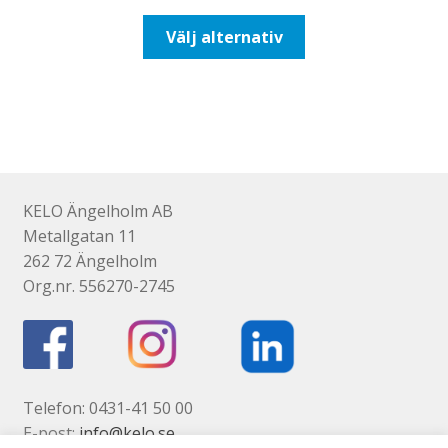
till
Den
Välj alternativ
647,50kr518,00kr
här
produkten
har
flera
varianter.
De
olika
KELO Ängelholm AB
alternativen
Metallgatan 11
kan
262 72 Ängelholm
väljas
Org.nr. 556270-2745
på
produktsidan
Telefon: 0431-41 50 00
E-post:
info@kelo.se