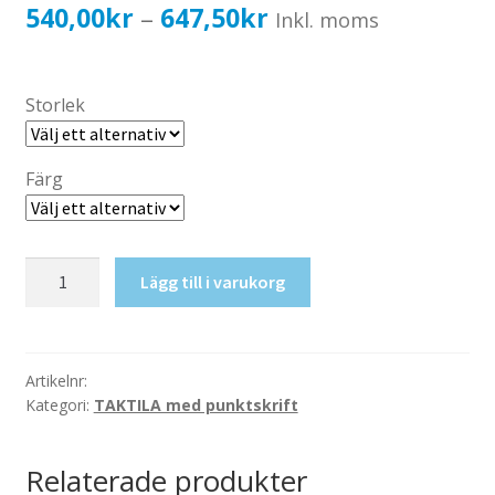
Katalog standardskyltar
Prisintervall:
540,00
kr
647,50
kr
–
Inkl. moms
Köpvillkor Webbshop
540,00kr432,00kr
Sekretess/cookiespolicy; GDPR
till
Storlek
Kontakt
647,50kr518,00kr
Webbshop
Färg
Taktil
Lägg till i varukorg
skylt-
Endast
personal
mängd
Artikelnr:
Kategori:
TAKTILA med punktskrift
Relaterade produkter