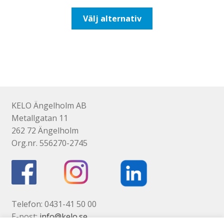
till
Den
Välj alternativ
647,50kr518,00kr
här
produkten
har
flera
varianter.
De
olika
KELO Ängelholm AB
alternativen
Metallgatan 11
kan
262 72 Ängelholm
väljas
Org.nr. 556270-2745
på
produktsidan
Telefon: 0431-41 50 00
E-post:
info@kelo.se