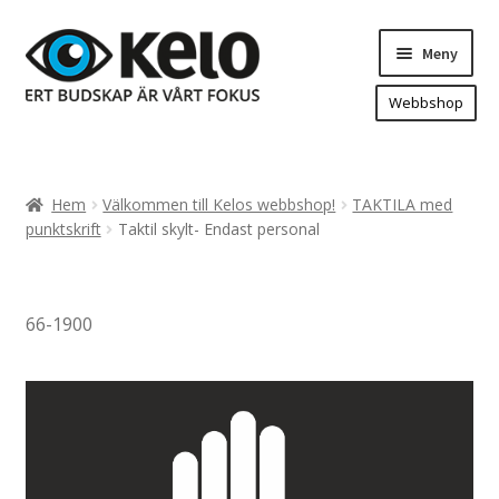
Hoppa
Hoppa
Meny
till
till
navigering
innehåll
Webbshop
Hem
Produkter
Expand
Hem
Välkommen till Kelos webbshop!
TAKTILA med
underm
Arenareklam
punktskrift
Taktil skylt- Endast personal
Bygg/hänvisning och områdeskartor
Dekaler och magnetskyltar
66-1900
Fasadskyltar
Flaggor, Roll-ups mm.
Fordonsdekor
Frigolit och akrylskyltar
Fönsterdekor, dekor, sol-säkerhetsfilm