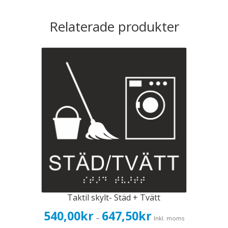
Relaterade produkter
Taktil skylt- Städ + Tvätt
Prisintervall:
540,00
kr
647,50
kr
–
Inkl. moms
540,00kr432,00kr