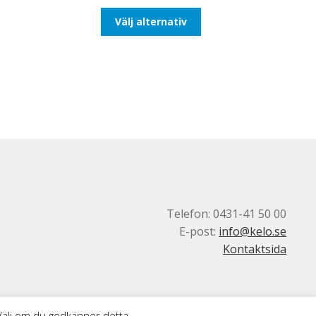
till
Den
Välj alternativ
647,50kr518,00kr
här
produkten
har
flera
varianter.
De
olika
alternativen
kan
väljas
på
produktsidan
Telefon: 0431-41 50 00
E-post:
info@kelo.se
Kontaktsida
 Välj om du godkänner detta.