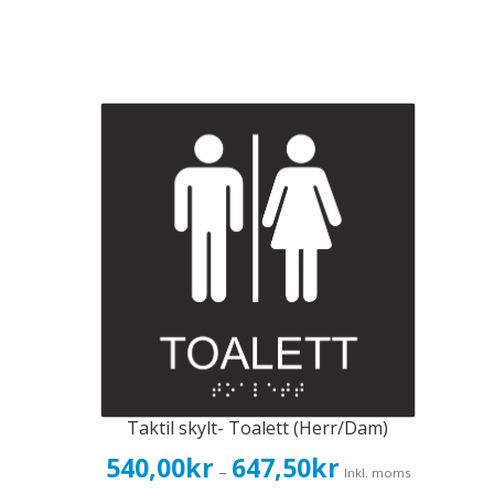
Taktil skylt- Toalett (Herr/Dam)
Prisintervall:
540,00
kr
647,50
kr
–
Inkl. moms
540,00kr432,00kr