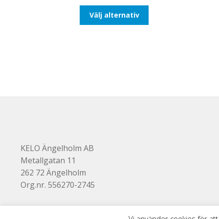
till
Den
Välj alternativ
647,50kr518,00kr
här
produkten
har
flera
varianter.
De
olika
alternativen
kan
väljas
på
produktsidan
KELO Ängelholm AB
Metallgatan 11
262 72 Ängelholm
Org.nr. 556270-2745
Vi använder cookies för att