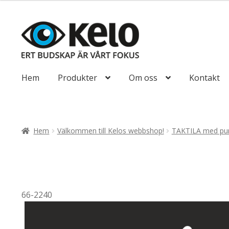
till
647,50kr518
Hoppa
Hoppa
till
till
navigering
innehåll
Hem
Produkter
Om oss
Kontakt
Hem
Välkommen till Kelos webbshop!
TAKTILA med pun
66-2240