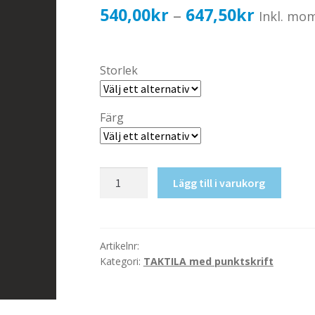
Prisinter
540,00
kr
647,50
kr
–
Inkl. mo
540,00k
till
Storlek
647,50k
Färg
Taktil
Lägg till i varukorg
skylt-
Entré
mängd
Artikelnr:
Kategori:
TAKTILA med punktskrift