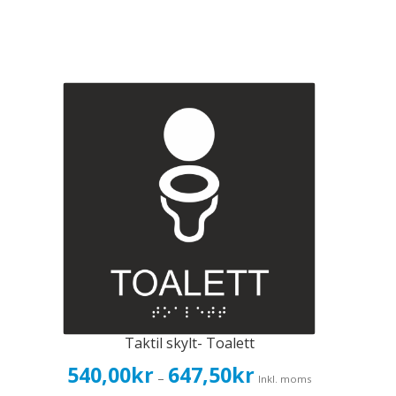
Taktil skylt- Toalett
Prisintervall:
540,00
kr
647,50
kr
–
Inkl. moms
540,00kr432,00kr