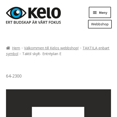
Hoppa
Hoppa
Meny
till
till
navigering
innehåll
Webbshop
Hem
Produkter
Expand
Hem
Välkommen till Kelos webbshop!
TAKTILA enbart
underm
Arenareklam
symbol
Taktil skylt- Entréplan E
Bygg/hänvisning och områdeskartor
Dekaler och magnetskyltar
64-2300
Fasadskyltar
Flaggor, Roll-ups mm.
Fordonsdekor
Frigolit och akrylskyltar
Fönsterdekor, dekor, sol-säkerhetsfilm