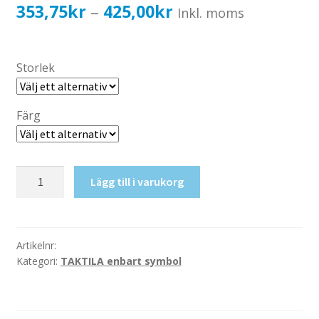
Katalog standardskyltar
Prisintervall:
353,75
kr
425,00
kr
–
Inkl. moms
Köpvillkor Webbshop
353,75kr283,00kr
Sekretess/cookiespolicy; GDPR
till
Storlek
Kontakt
425,00kr340,00kr
Webbshop
Färg
Taktil
Lägg till i varukorg
skylt-
Entréplan
E
mängd
Artikelnr:
Kategori:
TAKTILA enbart symbol