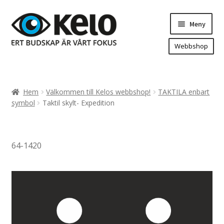
Hoppa
Hoppa
Meny
till
till
navigering
innehåll
Webbshop
Hem
Produkter
Expand
Hem
Välkommen till Kelos webbshop!
TAKTILA enbart
underm
Arenareklam
symbol
Taktil skylt- Expedition
Bygg/hänvisning och områdeskartor
Dekaler och magnetskyltar
64-1420
Fasadskyltar
Flaggor, Roll-ups mm.
Fordonsdekor
Frigolit och akrylskyltar
Fönsterdekor, dekor, sol-säkerhetsfilm