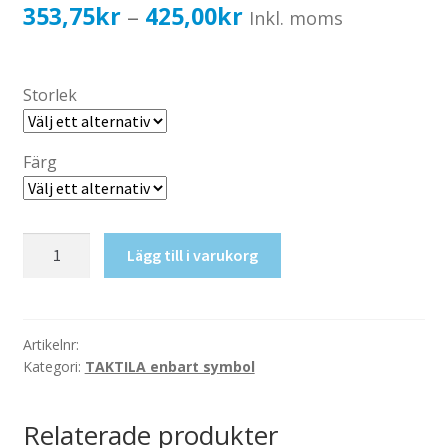
Katalog standardskyltar
Prisintervall:
353,75
kr
425,00
kr
–
Inkl. moms
Köpvillkor Webbshop
353,75kr283,00kr
Sekretess/cookiespolicy; GDPR
till
Storlek
Kontakt
425,00kr340,00kr
Webbshop
Färg
Taktil
Lägg till i varukorg
skylt-
Expedition
mängd
Artikelnr:
Kategori:
TAKTILA enbart symbol
Relaterade produkter