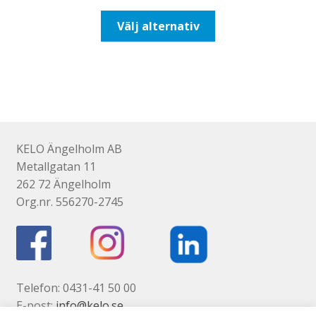
till
Den
Välj alternativ
425,00kr340,00kr
här
produkten
har
flera
varianter.
De
olika
KELO Ängelholm AB
alternativen
Metallgatan 11
kan
262 72 Ängelholm
väljas
Org.nr. 556270-2745
på
produktsidan
Telefon: 0431-41 50 00
E-post:
info@kelo.se