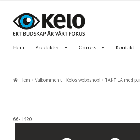
till
647,50kr518
Hoppa
Hoppa
till
till
navigering
innehåll
Hem
Produkter
Om oss
Kontakt
Hem
Välkommen till Kelos webbshop!
TAKTILA med pun
66-1420