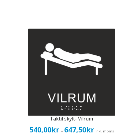
Taktil skylt- Vilrum
Prisintervall:
540,00
kr
647,50
kr
–
Inkl. moms
540,00kr432,00kr