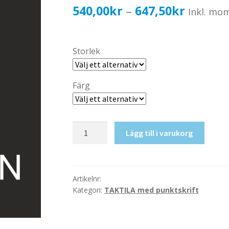
Prisinter
540,00
kr
647,50
kr
–
Inkl. mo
540,00k
till
Storlek
647,50k
Färg
Taktil
Lägg till i varukorg
skylt-
Expedition
mängd
Artikelnr:
Kategori:
TAKTILA med punktskrift