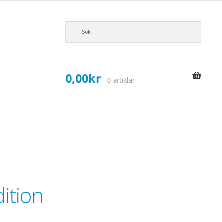
0,00
kr
0 artiklar
dition