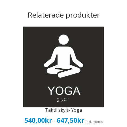
Relaterade produkter
Taktil skylt- Yoga
Prisintervall:
540,00
kr
647,50
kr
–
Inkl. moms
540,00kr432,00kr