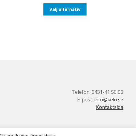
till
Den
Välj alternativ
647,50kr518,00kr
här
produkten
har
flera
varianter.
De
olika
alternativen
kan
väljas
på
produktsidan
Telefon: 0431-41 50 00
E-post:
info@kelo.se
Kontaktsida
 Välj om du godkänner detta.