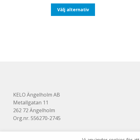
till
Den
Välj alternativ
647,50kr518,00kr
här
produkten
har
flera
varianter.
De
olika
alternativen
kan
väljas
på
produktsidan
KELO Ängelholm AB
Metallgatan 11
262 72 Ängelholm
Org.nr. 556270-2745
Vi använder cookies för att