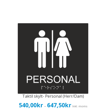
Taktil skylt- Personal (Herr/Dam)
Prisintervall:
540,00
kr
647,50
kr
–
Inkl. moms
540,00kr432,00kr