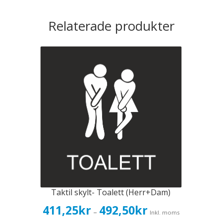
Relaterade produkter
Taktil skylt- Toalett (Herr+Dam)
Prisintervall:
411,25
kr
492,50
kr
–
Inkl. moms
411,25kr329,00kr