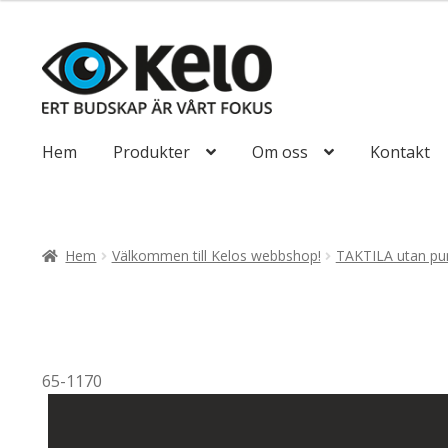
till
492,50kr394
Hoppa
Hoppa
till
till
navigering
innehåll
Hem
Produkter
Om oss
Kontakt
Hem
Välkommen till Kelos webbshop!
TAKTILA utan pun
65-1170