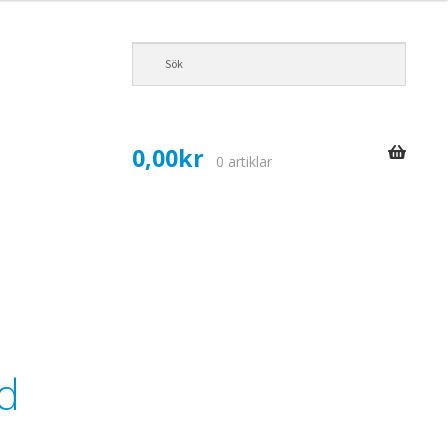
0,00
kr
0 artiklar
åd