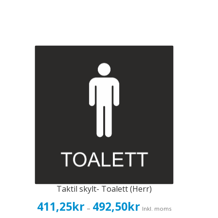
Taktil skylt- Toalett (Herr)
Prisintervall:
411,25
kr
492,50
kr
–
Inkl. moms
411,25kr329,00kr