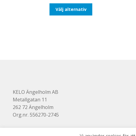
till
Den
Välj alternativ
492,50kr394,00kr
här
produkten
har
flera
varianter.
De
olika
alternativen
kan
väljas
på
produktsidan
KELO Ängelholm AB
Metallgatan 11
262 72 Ängelholm
Org.nr. 556270-2745
Vi använder cookies för att