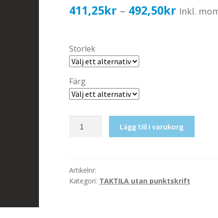
Prisinter
411,25
kr
492,50
kr
–
Inkl. mo
411,25k
till
Storlek
492,50k
Färg
Taktil
Lägg till i varukorg
skylt-
Förråd
mängd
Artikelnr:
Kategori:
TAKTILA utan punktskrift