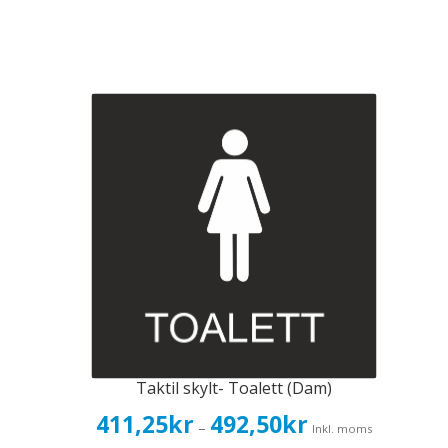
Taktil skylt- Toalett (Dam)
Prisintervall:
411,25
kr
492,50
kr
–
Inkl. moms
411,25kr329,00kr