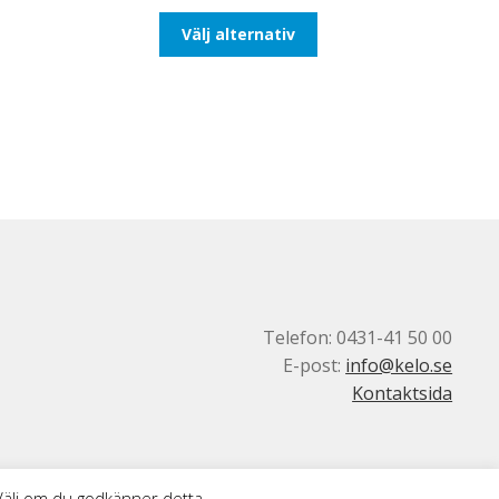
till
Den
Välj alternativ
492,50kr394,00kr
här
produkten
har
flera
varianter.
De
olika
alternativen
kan
väljas
på
produktsidan
Telefon: 0431-41 50 00
E-post:
info@kelo.se
Kontaktsida
 Välj om du godkänner detta.