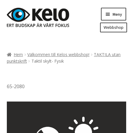
Hoppa
Hoppa
Meny
till
till
navigering
innehåll
Webbshop
Hem
Produkter
Expand
Hem
Välkommen till Kelos webbshop!
TAKTILA utan
underm
Arenareklam
punktskrift
Taktil skylt- Fysik
Bygg/hänvisning och områdeskartor
Dekaler och magnetskyltar
65-2080
Fasadskyltar
Flaggor, Roll-ups mm.
Fordonsdekor
Frigolit och akrylskyltar
Fönsterdekor, dekor, sol-säkerhetsfilm