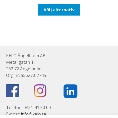
till
Den
Välj alternativ
492,50kr394,00kr
här
produkten
har
flera
varianter.
De
olika
KELO Ängelholm AB
alternativen
Metallgatan 11
kan
262 72 Ängelholm
väljas
Org.nr. 556270-2745
på
produktsidan
Telefon: 0431-41 50 00
E-post:
info@kelo.se