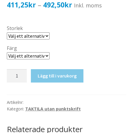
Katalog standardskyltar
Prisintervall:
411,25
kr
492,50
kr
–
Inkl. moms
Köpvillkor Webbshop
411,25kr329,00kr
Sekretess/cookiespolicy; GDPR
till
Storlek
Kontakt
492,50kr394,00kr
Webbshop
Färg
Taktil
Lägg till i varukorg
skylt-
Fysik
mängd
Artikelnr:
Kategori:
TAKTILA utan punktskrift
Relaterade produkter