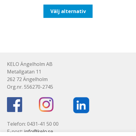
till
Den
Välj alternativ
425,00kr340,00kr
här
produkten
har
flera
varianter.
De
olika
KELO Ängelholm AB
alternativen
Metallgatan 11
kan
262 72 Ängelholm
väljas
Org.nr. 556270-2745
på
produktsidan
Telefon: 0431-41 50 00
E-post:
info@kelo.se