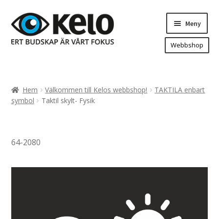
Hoppa
Hoppa
Meny
till
till
navigering
innehåll
Webbshop
Hem
Produkter
Expand
Hem
Välkommen till Kelos webbshop!
TAKTILA enbart
underm
Arenareklam
symbol
Taktil skylt- Fysik
Bygg/hänvisning och områdeskartor
Dekaler och magnetskyltar
64-2080
Fasadskyltar
Flaggor, Roll-ups mm.
Fordonsdekor
Frigolit och akrylskyltar
Fönsterdekor, dekor, sol-säkerhetsfilm