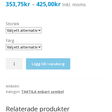
Katalog standardskyltar
Prisintervall:
353,75
kr
425,00
kr
–
Inkl. moms
Köpvillkor Webbshop
353,75kr283,00kr
Sekretess/cookiespolicy; GDPR
till
Storlek
Kontakt
425,00kr340,00kr
Webbshop
Färg
Taktil
Lägg till i varukorg
skylt-
Fysik
mängd
Artikelnr:
Kategori:
TAKTILA enbart symbol
Relaterade produkter