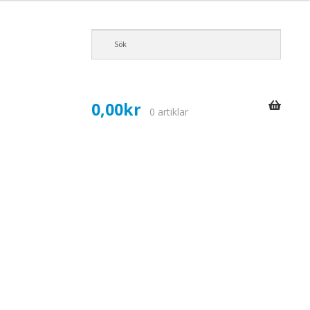
0,00
kr
0 artiklar