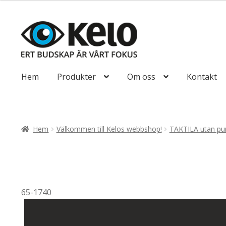
till
492,50kr394
Hoppa
Hoppa
till
till
navigering
innehåll
Hem
Produkter
Om oss
Kontakt
Hem
Välkommen till Kelos webbshop!
TAKTILA utan pun
65-1740