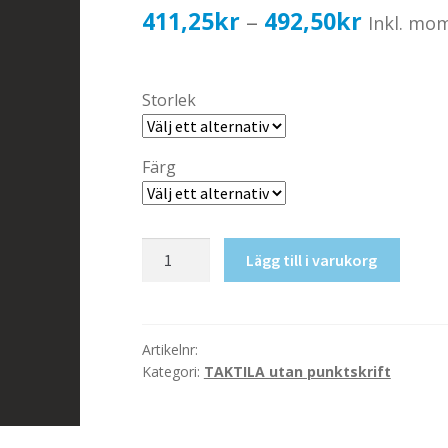
Prisinter
411,25
kr
492,50
kr
–
Inkl. mo
411,25k
till
Storlek
492,50k
Färg
Taktil
Lägg till i varukorg
skylt-
Gym
mängd
Artikelnr:
Kategori:
TAKTILA utan punktskrift