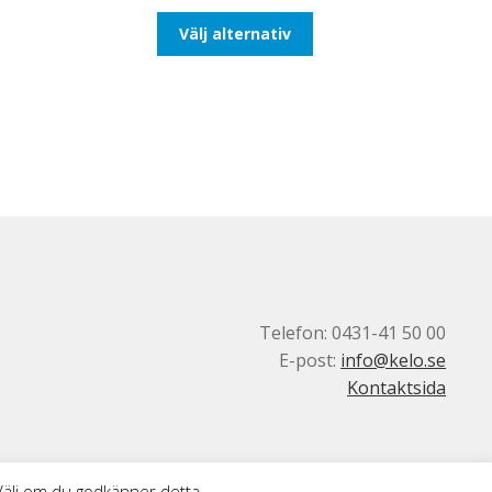
till
Den
Välj alternativ
492,50kr394,00kr
här
produkten
har
flera
varianter.
De
olika
alternativen
kan
väljas
på
produktsidan
Telefon: 0431-41 50 00
E-post:
info@kelo.se
Kontaktsida
 Välj om du godkänner detta.