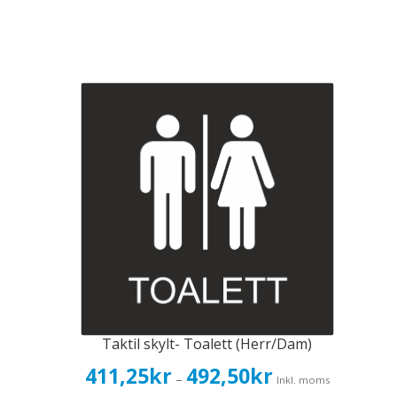
Taktil skylt- Toalett (Herr/Dam)
Prisintervall:
411,25
kr
492,50
kr
–
Inkl. moms
411,25kr329,00kr