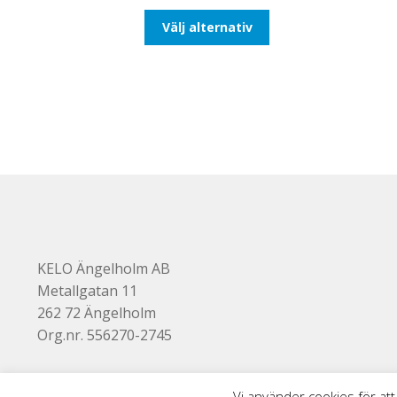
till
Den
Välj alternativ
492,50kr394,00kr
här
produkten
har
flera
varianter.
De
olika
alternativen
kan
väljas
på
produktsidan
KELO Ängelholm AB
Metallgatan 11
262 72 Ängelholm
Org.nr. 556270-2745
Vi använder cookies för att