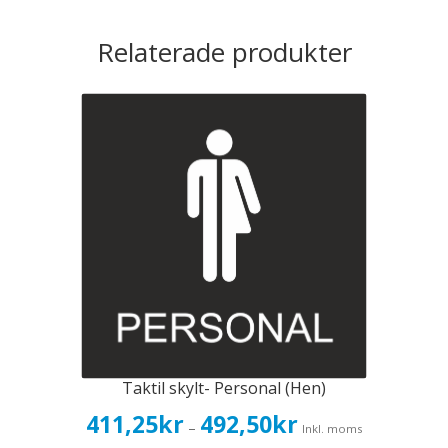
Relaterade produkter
Taktil skylt- Personal (Hen)
Prisintervall:
411,25
kr
492,50
kr
–
Inkl. moms
411,25kr329,00kr