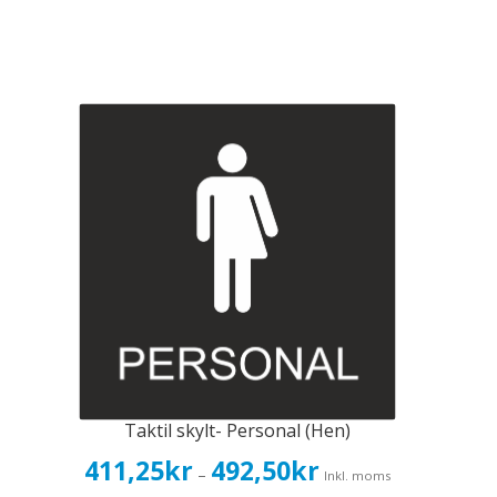
Taktil skylt- Personal (Hen)
Prisintervall:
411,25
kr
492,50
kr
–
Inkl. moms
411,25kr329,00kr