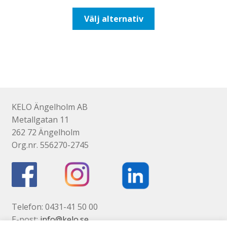
till
Den
Välj alternativ
425,00kr340,00kr
här
produkten
har
flera
varianter.
De
olika
KELO Ängelholm AB
alternativen
Metallgatan 11
kan
262 72 Ängelholm
väljas
Org.nr. 556270-2745
på
produktsidan
Telefon: 0431-41 50 00
E-post:
info@kelo.se