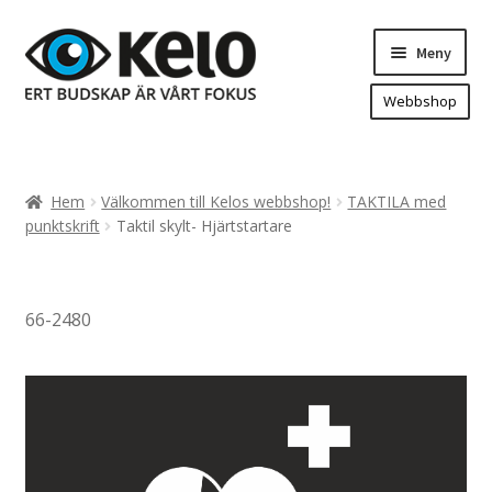
Hoppa
Hoppa
Meny
till
till
navigering
innehåll
Webbshop
Hem
Produkter
Expand
Hem
Välkommen till Kelos webbshop!
TAKTILA med
underm
Arenareklam
punktskrift
Taktil skylt- Hjärtstartare
Bygg/hänvisning och områdeskartor
Dekaler och magnetskyltar
66-2480
Fasadskyltar
Flaggor, Roll-ups mm.
Fordonsdekor
Frigolit och akrylskyltar
Fönsterdekor, dekor, sol-säkerhetsfilm