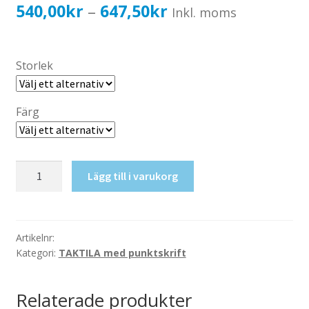
Katalog standardskyltar
Prisintervall:
540,00
kr
647,50
kr
–
Inkl. moms
Köpvillkor Webbshop
540,00kr432,00kr
Sekretess/cookiespolicy; GDPR
till
Storlek
Kontakt
647,50kr518,00kr
Webbshop
Färg
Taktil
Lägg till i varukorg
skylt-
Hjärtstartare
mängd
Artikelnr:
Kategori:
TAKTILA med punktskrift
Relaterade produkter