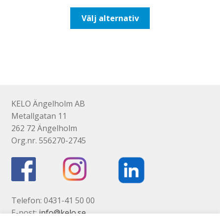
till
Den
Välj alternativ
647,50kr518,00kr
här
produkten
har
flera
varianter.
De
olika
KELO Ängelholm AB
alternativen
Metallgatan 11
kan
262 72 Ängelholm
väljas
Org.nr. 556270-2745
på
produktsidan
Telefon: 0431-41 50 00
E-post:
info@kelo.se