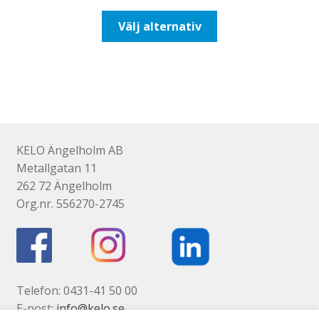
till
Den
Välj alternativ
647,50kr518,00kr
här
produkten
har
flera
varianter.
De
olika
KELO Ängelholm AB
alternativen
Metallgatan 11
kan
262 72 Ängelholm
väljas
Org.nr. 556270-2745
på
produktsidan
Telefon: 0431-41 50 00
E-post:
info@kelo.se