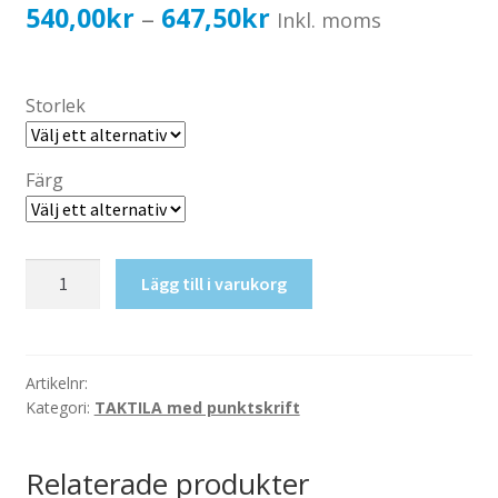
Katalog standardskyltar
Prisintervall:
540,00
kr
647,50
kr
–
Inkl. moms
Köpvillkor Webbshop
540,00kr432,00kr
Sekretess/cookiespolicy; GDPR
till
Storlek
Kontakt
647,50kr518,00kr
Webbshop
Färg
Taktil
Lägg till i varukorg
skylt-
Idrott
mängd
Artikelnr:
Kategori:
TAKTILA med punktskrift
Relaterade produkter