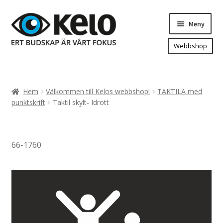
Hoppa
Hoppa
Meny
till
till
navigering
innehåll
Webbshop
Hem
Produkter
Expand
Hem
Välkommen till Kelos webbshop!
TAKTILA med
underm
Arenareklam
punktskrift
Taktil skylt- Idrott
Bygg/hänvisning och områdeskartor
Dekaler och magnetskyltar
66-1760
Fasadskyltar
Flaggor, Roll-ups mm.
Fordonsdekor
Frigolit och akrylskyltar
Fönsterdekor, dekor, sol-säkerhetsfilm