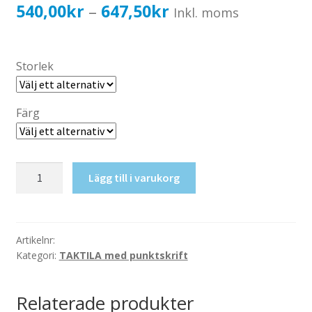
Katalog standardskyltar
Prisintervall:
540,00
kr
647,50
kr
–
Inkl. moms
Köpvillkor Webbshop
540,00kr432,00kr
Sekretess/cookiespolicy; GDPR
till
Storlek
Kontakt
647,50kr518,00kr
Webbshop
Färg
Taktil
Lägg till i varukorg
skylt-
Källarplan
-1
mängd
Artikelnr:
Kategori:
TAKTILA med punktskrift
Relaterade produkter