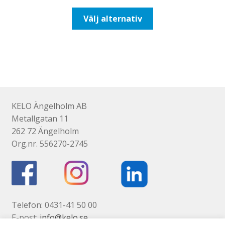
till
Den
Välj alternativ
647,50kr518,00kr
här
produkten
har
flera
varianter.
De
olika
KELO Ängelholm AB
alternativen
Metallgatan 11
kan
262 72 Ängelholm
väljas
Org.nr. 556270-2745
på
produktsidan
Telefon: 0431-41 50 00
E-post:
info@kelo.se