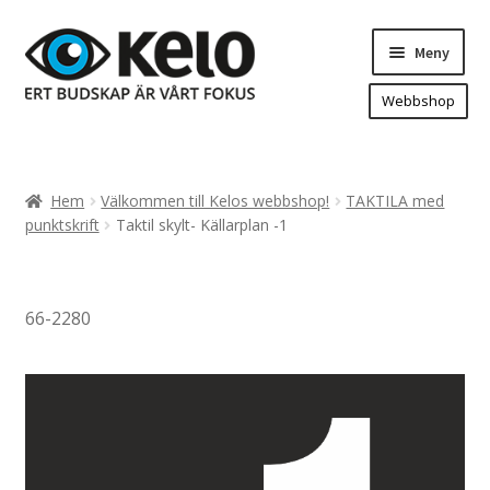
Hoppa
Hoppa
Meny
till
till
navigering
innehåll
Webbshop
Hem
Produkter
Expand
Hem
Välkommen till Kelos webbshop!
TAKTILA med
underm
Arenareklam
punktskrift
Taktil skylt- Källarplan -1
Bygg/hänvisning och områdeskartor
Dekaler och magnetskyltar
66-2280
Fasadskyltar
Flaggor, Roll-ups mm.
Fordonsdekor
Frigolit och akrylskyltar
Fönsterdekor, dekor, sol-säkerhetsfilm