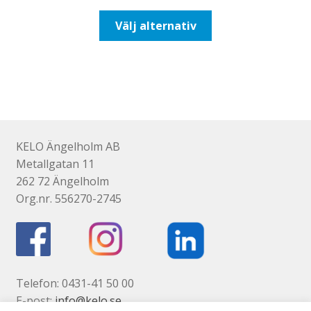
till
Den
Välj alternativ
425,00kr340,00kr
här
produkten
har
flera
varianter.
De
olika
KELO Ängelholm AB
alternativen
Metallgatan 11
kan
262 72 Ängelholm
väljas
Org.nr. 556270-2745
på
produktsidan
Telefon: 0431-41 50 00
E-post:
info@kelo.se