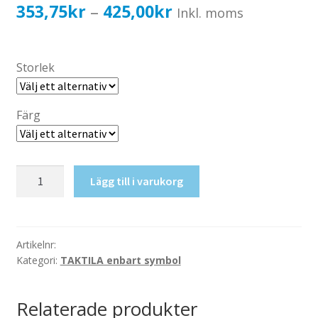
Katalog standardskyltar
Prisintervall:
353,75
kr
425,00
kr
–
Inkl. moms
Köpvillkor Webbshop
353,75kr283,00kr
Sekretess/cookiespolicy; GDPR
till
Storlek
Kontakt
425,00kr340,00kr
Webbshop
Färg
Taktil
Lägg till i varukorg
skylt-
Kemi
mängd
Artikelnr:
Kategori:
TAKTILA enbart symbol
Relaterade produkter