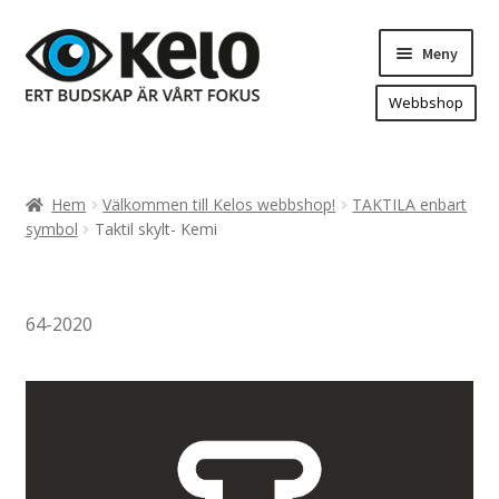
Hoppa
Hoppa
Meny
till
till
navigering
innehåll
Webbshop
Hem
Produkter
Expand
Hem
Välkommen till Kelos webbshop!
TAKTILA enbart
underm
Arenareklam
symbol
Taktil skylt- Kemi
Bygg/hänvisning och områdeskartor
Dekaler och magnetskyltar
64-2020
Fasadskyltar
Flaggor, Roll-ups mm.
Fordonsdekor
Frigolit och akrylskyltar
Fönsterdekor, dekor, sol-säkerhetsfilm