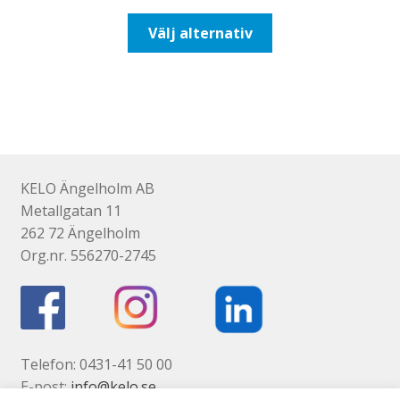
till
Den
Välj alternativ
492,50kr394,00kr
här
produkten
har
flera
varianter.
De
olika
KELO Ängelholm AB
alternativen
Metallgatan 11
kan
262 72 Ängelholm
väljas
Org.nr. 556270-2745
på
produktsidan
Telefon: 0431-41 50 00
E-post:
info@kelo.se