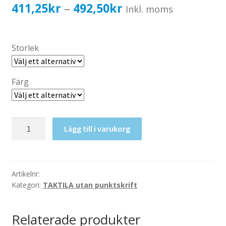
Katalog standardskyltar
Prisintervall:
411,25
kr
492,50
kr
–
Inkl. moms
Köpvillkor Webbshop
411,25kr329,00kr
Sekretess/cookiespolicy; GDPR
till
Storlek
Kontakt
492,50kr394,00kr
Webbshop
Färg
Taktil
Lägg till i varukorg
skylt-
Lärosal
mängd
Artikelnr:
Kategori:
TAKTILA utan punktskrift
Relaterade produkter