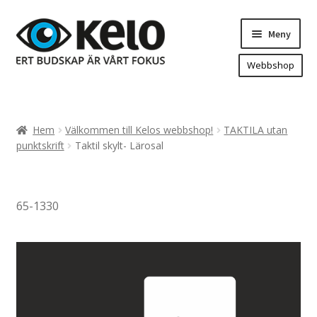
Hoppa
Hoppa
Meny
till
till
navigering
innehåll
Webbshop
Hem
Produkter
Expand
Hem
Välkommen till Kelos webbshop!
TAKTILA utan
underm
Arenareklam
punktskrift
Taktil skylt- Lärosal
Bygg/hänvisning och områdeskartor
Dekaler och magnetskyltar
65-1330
Fasadskyltar
Flaggor, Roll-ups mm.
Fordonsdekor
Frigolit och akrylskyltar
Fönsterdekor, dekor, sol-säkerhetsfilm