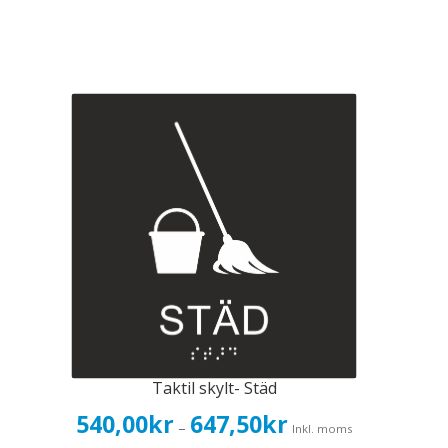
Taktil skylt- Städ
Prisintervall:
540,00
kr
647,50
kr
–
Inkl. moms
540,00kr432,00kr