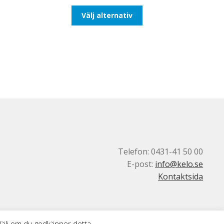
till
Den
Välj alternativ
647,50kr518,00kr
här
produkten
har
flera
varianter.
De
olika
alternativen
kan
väljas
på
produktsidan
Telefon: 0431-41 50 00
E-post:
info@kelo.se
Kontaktsida
 Välj om du godkänner detta.