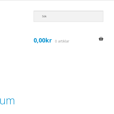
0,00
kr
0 artiklar
örum