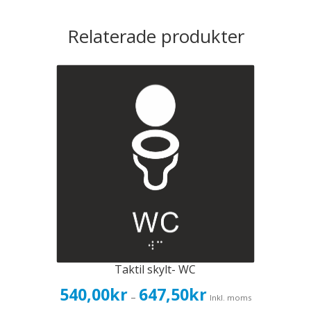
Relaterade produkter
Taktil skylt- WC
Prisintervall:
540,00
kr
647,50
kr
–
Inkl. moms
540,00kr432,00kr