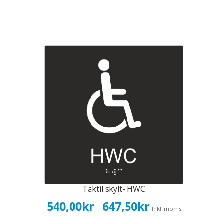
Taktil skylt- HWC
Prisintervall:
540,00
kr
647,50
kr
–
Inkl. moms
540,00kr432,00kr