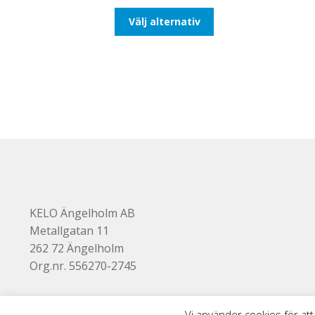
till
Den
Välj alternativ
647,50kr518,00kr
här
produkten
har
flera
varianter.
De
olika
alternativen
kan
väljas
på
produktsidan
KELO Ängelholm AB
Metallgatan 11
262 72 Ängelholm
Org.nr. 556270-2745
Vi använder cookies för att