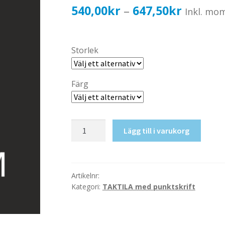
Prisinter
540,00
kr
647,50
kr
–
Inkl. mo
540,00k
till
Storlek
647,50k
Färg
Taktil
Lägg till i varukorg
skylt-
Miljörum
mängd
Artikelnr:
Kategori:
TAKTILA med punktskrift