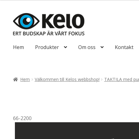
till
647,50kr518
Hoppa
Hoppa
till
till
navigering
innehåll
Hem
Produkter
Om oss
Kontakt
Hem
Välkommen till Kelos webbshop!
TAKTILA med pun
66-2200