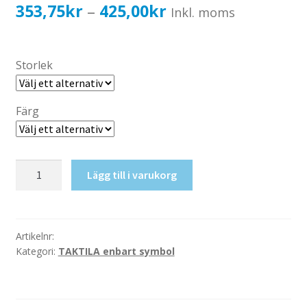
Katalog standardskyltar
Prisintervall:
353,75
kr
425,00
kr
–
Inkl. moms
Köpvillkor Webbshop
353,75kr283,00kr
Sekretess/cookiespolicy; GDPR
till
Storlek
Kontakt
425,00kr340,00kr
Webbshop
Färg
Taktil
Lägg till i varukorg
skylt-
Miljörum
mängd
Artikelnr:
Kategori:
TAKTILA enbart symbol