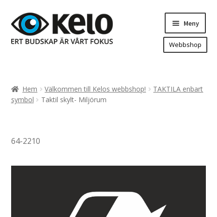
Hoppa
Hoppa
Meny
till
till
navigering
innehåll
Webbshop
Hem
Produkter
Expand
Hem
Välkommen till Kelos webbshop!
TAKTILA enbart
underm
Arenareklam
symbol
Taktil skylt- Miljörum
Bygg/hänvisning och områdeskartor
Dekaler och magnetskyltar
64-2210
Fasadskyltar
Flaggor, Roll-ups mm.
Fordonsdekor
Frigolit och akrylskyltar
Fönsterdekor, dekor, sol-säkerhetsfilm