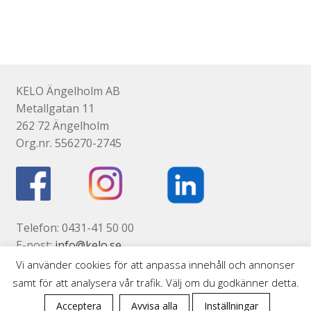
har
flera
varianter.
De
olika
KELO Ängelholm AB
alternativen
Metallgatan 11
kan
262 72 Ängelholm
väljas
Org.nr. 556270-2745
på
produktsidan
Telefon: 0431-41 50 00
E-post:
info@kelo.se
Kontaktsida
Vi använder cookies för att anpassa innehåll och annonser
samt för att analysera vår trafik. Välj om du godkänner detta.
0
Acceptera
Avvisa alla
Inställningar