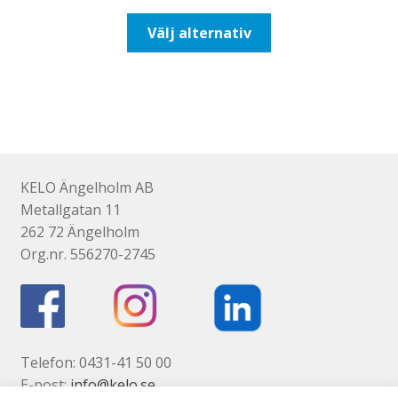
till
Den
Välj alternativ
425,00kr340,00kr
här
produkten
har
flera
varianter.
De
olika
KELO Ängelholm AB
alternativen
Metallgatan 11
kan
262 72 Ängelholm
väljas
Org.nr. 556270-2745
på
produktsidan
Telefon: 0431-41 50 00
E-post:
info@kelo.se