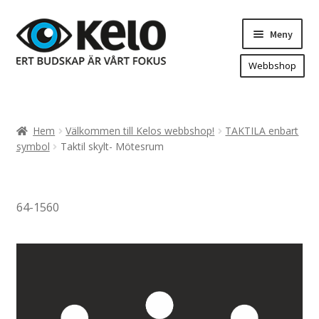
Hoppa
Hoppa
Meny
till
till
navigering
innehåll
Webbshop
Hem
Produkter
Expand
Hem
Välkommen till Kelos webbshop!
TAKTILA enbart
underm
Arenareklam
symbol
Taktil skylt- Mötesrum
Bygg/hänvisning och områdeskartor
Dekaler och magnetskyltar
64-1560
Fasadskyltar
Flaggor, Roll-ups mm.
Fordonsdekor
Frigolit och akrylskyltar
Fönsterdekor, dekor, sol-säkerhetsfilm