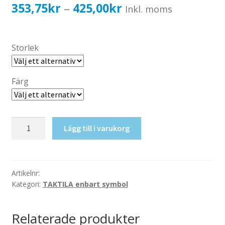
Katalog standardskyltar
Prisintervall:
353,75
kr
425,00
kr
–
Inkl. moms
Köpvillkor Webbshop
353,75kr283,00kr
Sekretess/cookiespolicy; GDPR
till
Storlek
Kontakt
425,00kr340,00kr
Webbshop
Färg
Taktil
Lägg till i varukorg
skylt-
Mötesrum
mängd
Artikelnr:
Kategori:
TAKTILA enbart symbol
Relaterade produkter