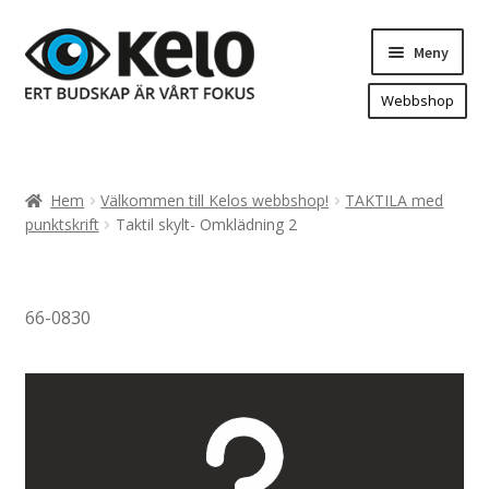
Hoppa
Hoppa
Meny
till
till
navigering
innehåll
Webbshop
Hem
Produkter
Expand
Hem
Välkommen till Kelos webbshop!
TAKTILA med
underm
Arenareklam
punktskrift
Taktil skylt- Omklädning 2
Bygg/hänvisning och områdeskartor
Dekaler och magnetskyltar
66-0830
Fasadskyltar
Flaggor, Roll-ups mm.
Fordonsdekor
Frigolit och akrylskyltar
Fönsterdekor, dekor, sol-säkerhetsfilm