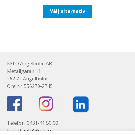
till
Den
Välj alternativ
647,50kr518,00kr
här
produkten
har
flera
varianter.
De
olika
KELO Ängelholm AB
alternativen
Metallgatan 11
kan
262 72 Ängelholm
väljas
Org.nr. 556270-2745
på
produktsidan
Telefon: 0431-41 50 00
E-post:
info@kelo.se