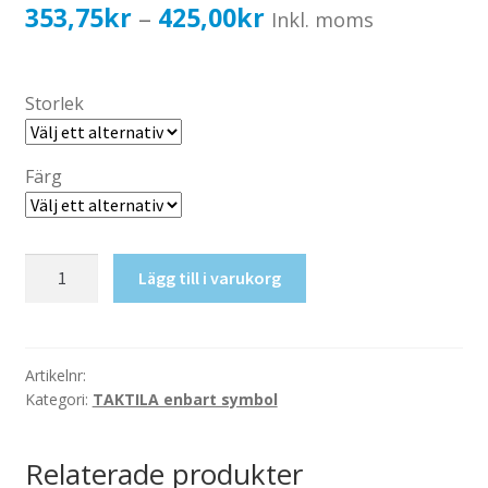
Katalog standardskyltar
Prisintervall:
353,75
kr
425,00
kr
–
Inkl. moms
Köpvillkor Webbshop
353,75kr283,00kr
Sekretess/cookiespolicy; GDPR
till
Storlek
Kontakt
425,00kr340,00kr
Webbshop
Färg
Taktil
Lägg till i varukorg
skylt-
Omklädning
5
mängd
Artikelnr:
Kategori:
TAKTILA enbart symbol
Relaterade produkter