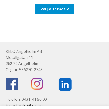
till
Den
Välj alternativ
425,00kr340,00kr
här
produkten
har
flera
varianter.
De
olika
KELO Ängelholm AB
alternativen
Metallgatan 11
kan
262 72 Ängelholm
väljas
Org.nr. 556270-2745
på
produktsidan
Telefon: 0431-41 50 00
E-post:
info@kelo.se