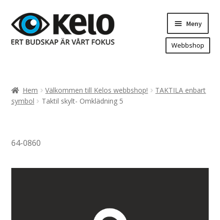
Hoppa
Hoppa
Meny
till
till
navigering
innehåll
Webbshop
Hem
Produkter
Expand
Hem
Välkommen till Kelos webbshop!
TAKTILA enbart
underm
Arenareklam
symbol
Taktil skylt- Omklädning 5
Bygg/hänvisning och områdeskartor
Dekaler och magnetskyltar
64-0860
Fasadskyltar
Flaggor, Roll-ups mm.
Fordonsdekor
Frigolit och akrylskyltar
Fönsterdekor, dekor, sol-säkerhetsfilm