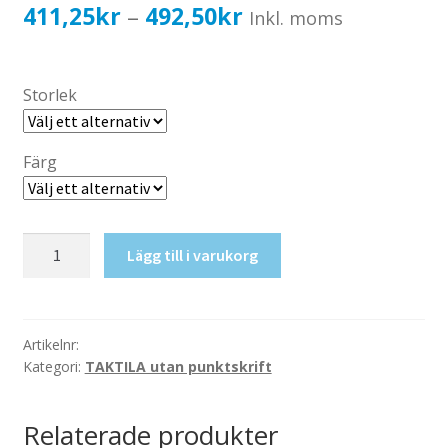
Katalog standardskyltar
Prisintervall:
411,25
kr
492,50
kr
–
Inkl. moms
Köpvillkor Webbshop
411,25kr329,00kr
Sekretess/cookiespolicy; GDPR
till
Storlek
Kontakt
492,50kr394,00kr
Webbshop
Färg
Taktil
Lägg till i varukorg
skylt-
Omklädning
(Herr)
mängd
Artikelnr:
Kategori:
TAKTILA utan punktskrift
Relaterade produkter