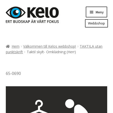
Hoppa
Hoppa
Meny
till
till
navigering
innehåll
Webbshop
Hem
Produkter
Expand
Hem
Välkommen till Kelos webbshop!
TAKTILA utan
underm
Arenareklam
punktskrift
Taktil skylt- Omklädning (Herr)
Bygg/hänvisning och områdeskartor
Dekaler och magnetskyltar
65-0690
Fasadskyltar
Flaggor, Roll-ups mm.
Fordonsdekor
Frigolit och akrylskyltar
Fönsterdekor, dekor, sol-säkerhetsfilm