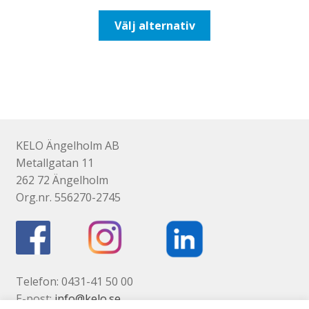
till
Den
Välj alternativ
492,50kr394,00kr
här
produkten
har
flera
varianter.
De
olika
KELO Ängelholm AB
alternativen
Metallgatan 11
kan
262 72 Ängelholm
väljas
Org.nr. 556270-2745
på
produktsidan
Telefon: 0431-41 50 00
E-post:
info@kelo.se