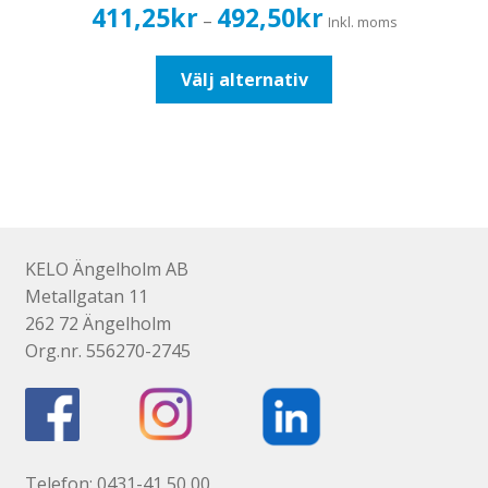
Prisintervall:
411,25
kr
492,50
kr
–
Inkl. moms
411,25kr329,00kr
till
Den
Välj alternativ
492,50kr394,00kr
här
produkten
har
flera
varianter.
De
olika
KELO Ängelholm AB
alternativen
Metallgatan 11
kan
262 72 Ängelholm
väljas
Org.nr. 556270-2745
på
produktsidan
Telefon: 0431-41 50 00