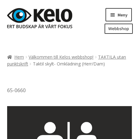
Hoppa
Hoppa
Meny
till
till
navigering
innehåll
Webbshop
Hem
Produkter
Expand
Hem
Välkommen till Kelos webbshop!
TAKTILA utan
underm
Arenareklam
punktskrift
Taktil skylt- Omklädning (Herr/Dam)
Bygg/hänvisning och områdeskartor
Dekaler och magnetskyltar
65-0660
Fasadskyltar
Flaggor, Roll-ups mm.
Fordonsdekor
Frigolit och akrylskyltar
Fönsterdekor, dekor, sol-säkerhetsfilm