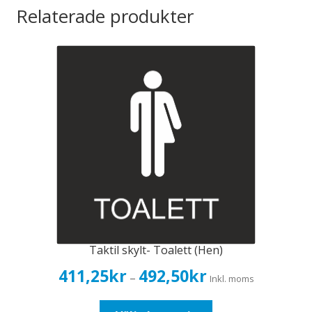
Relaterade produkter
Taktil skylt- Toalett (Hen)
Prisintervall:
411,25
kr
492,50
kr
–
Inkl. moms
411,25kr329,00kr
till
Den