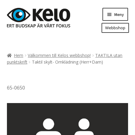
Hoppa
Hoppa
Meny
till
till
navigering
innehåll
Webbshop
Hem
Produkter
Expand
Hem
Välkommen till Kelos webbshop!
TAKTILA utan
underm
Arenareklam
punktskrift
Taktil skylt- Omklädning (Herr+Dam)
Bygg/hänvisning och områdeskartor
Dekaler och magnetskyltar
65-0650
Fasadskyltar
Flaggor, Roll-ups mm.
Fordonsdekor
Frigolit och akrylskyltar
Fönsterdekor, dekor, sol-säkerhetsfilm