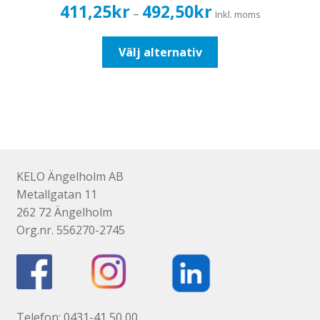
Prisintervall:
411,25
kr
492,50
kr
–
Inkl. moms
411,25kr329,00kr
till
Den
Välj alternativ
492,50kr394,00kr
här
produkten
har
flera
varianter.
De
olika
KELO Ängelholm AB
alternativen
Metallgatan 11
kan
262 72 Ängelholm
väljas
Org.nr. 556270-2745
på
produktsidan
Telefon: 0431-41 50 00