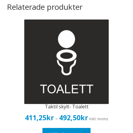
Relaterade produkter
Taktil skylt- Toalett
Prisintervall:
411,25
kr
492,50
kr
–
Inkl. moms
411,25kr329,00kr
till
Den