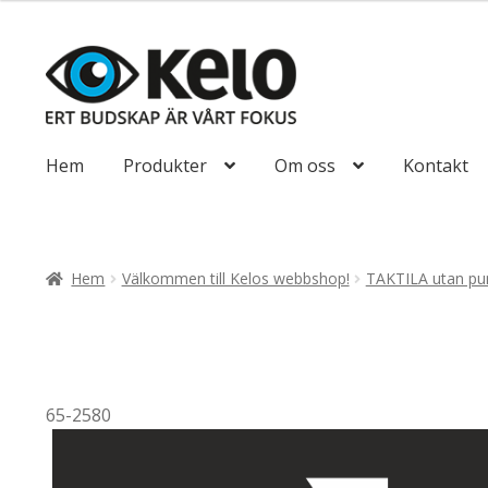
till
492,50kr394
Hoppa
Hoppa
till
till
navigering
innehåll
Hem
Produkter
Om oss
Kontakt
Hem
Välkommen till Kelos webbshop!
TAKTILA utan pun
65-2580