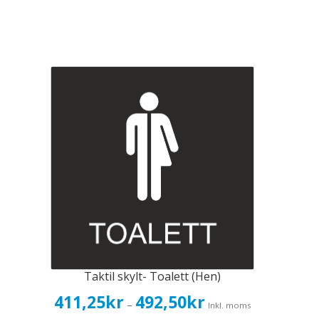
Taktil skylt- Toalett (Hen)
Prisintervall:
411,25
kr
492,50
kr
–
Inkl. moms
411,25kr329,00kr