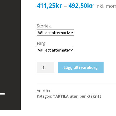
Prisinter
411,25
kr
492,50
kr
–
Inkl. mo
411,25k
till
Storlek
492,50k
Färg
Taktil
Lägg till i varukorg
skylt-
Passkontroll
mängd
Artikelnr:
Kategori:
TAKTILA utan punktskrift