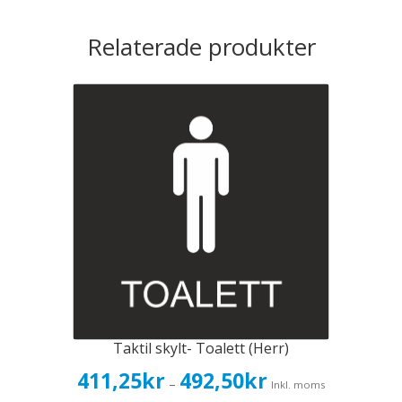
Relaterade produkter
Taktil skylt- Toalett (Herr)
Prisintervall:
411,25
kr
492,50
kr
–
Inkl. moms
411,25kr329,00kr