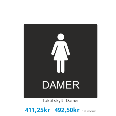
Taktil skylt- Damer
Prisintervall:
411,25
kr
492,50
kr
–
Inkl. moms
411,25kr329,00kr