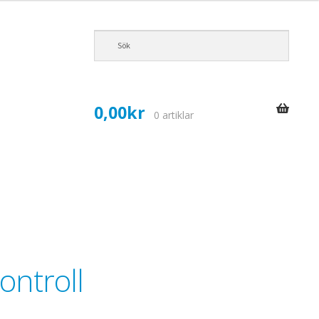
0,00
kr
0 artiklar
kontroll