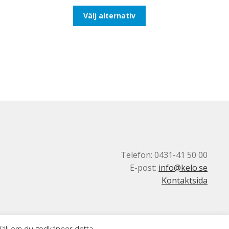
till
Den
Välj alternativ
492,50kr394,00kr
här
produkten
har
flera
varianter.
De
olika
alternativen
kan
väljas
på
produktsidan
Telefon: 0431-41 50 00
E-post:
info@kelo.se
Kontaktsida
 Välj om du godkänner detta.