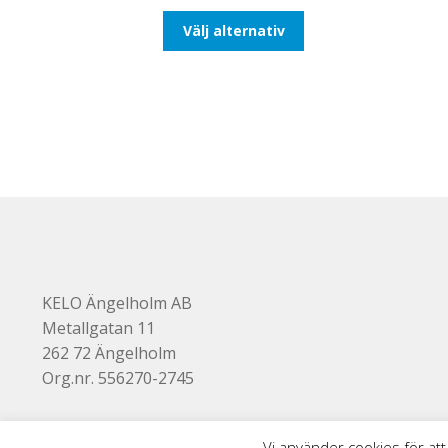
till
Den
Välj alternativ
492,50kr394,00kr
här
produkten
har
flera
varianter.
De
olika
alternativen
kan
väljas
på
produktsidan
KELO Ängelholm AB
Metallgatan 11
262 72 Ängelholm
Org.nr. 556270-2745
Vi använder cookies för att