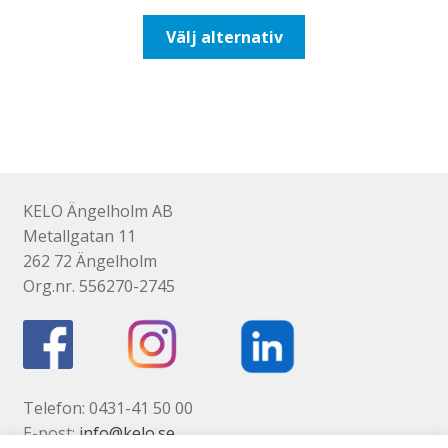
till
Den
Välj alternativ
492,50kr394,00kr
här
produkten
har
flera
varianter.
De
olika
KELO Ängelholm AB
alternativen
Metallgatan 11
kan
262 72 Ängelholm
väljas
Org.nr. 556270-2745
på
produktsidan
Telefon: 0431-41 50 00
E-post:
info@kelo.se