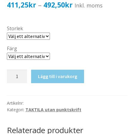
Katalog standardskyltar
Prisintervall:
411,25
kr
492,50
kr
–
Inkl. moms
Köpvillkor Webbshop
411,25kr329,00kr
Sekretess/cookiespolicy; GDPR
till
Storlek
Kontakt
492,50kr394,00kr
Webbshop
Färg
Taktil
Lägg till i varukorg
skylt-
Personal
(Hen)
mängd
Artikelnr:
Kategori:
TAKTILA utan punktskrift
Relaterade produkter