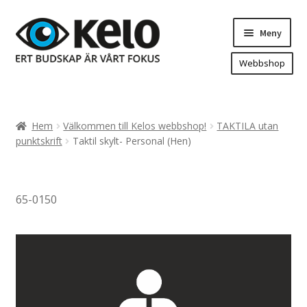
Hoppa
Hoppa
Meny
till
till
navigering
innehåll
Webbshop
Hem
Produkter
Expand
Hem
Välkommen till Kelos webbshop!
TAKTILA utan
underm
Arenareklam
punktskrift
Taktil skylt- Personal (Hen)
Bygg/hänvisning och områdeskartor
Dekaler och magnetskyltar
65-0150
Fasadskyltar
Flaggor, Roll-ups mm.
Fordonsdekor
Frigolit och akrylskyltar
Fönsterdekor, dekor, sol-säkerhetsfilm