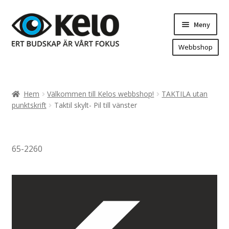
Hoppa
Hoppa
Meny
till
till
navigering
innehåll
Webbshop
Hem
Produkter
Expand
Hem
Välkommen till Kelos webbshop!
TAKTILA utan
underm
Arenareklam
punktskrift
Taktil skylt- Pil till vänster
Bygg/hänvisning och områdeskartor
Dekaler och magnetskyltar
65-2260
Fasadskyltar
Flaggor, Roll-ups mm.
Fordonsdekor
Frigolit och akrylskyltar
Fönsterdekor, dekor, sol-säkerhetsfilm