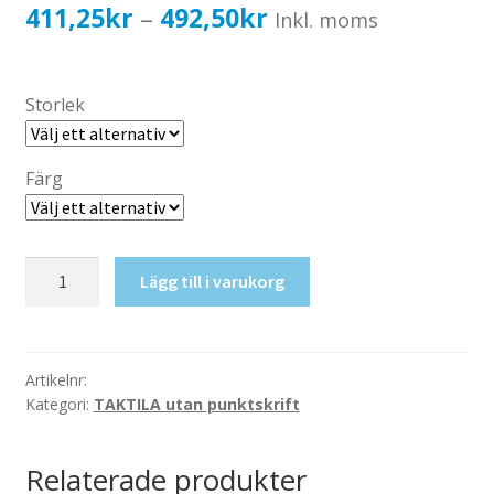
Katalog standardskyltar
Prisintervall:
411,25
kr
492,50
kr
–
Inkl. moms
Köpvillkor Webbshop
411,25kr329,00kr
Sekretess/cookiespolicy; GDPR
till
Storlek
Kontakt
492,50kr394,00kr
Webbshop
Färg
Taktil
Lägg till i varukorg
skylt-
Pil
till
vänster
Artikelnr:
Kategori:
TAKTILA utan punktskrift
mängd
Relaterade produkter