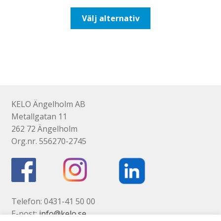
till
Den
Välj alternativ
492,50kr394,00kr
här
produkten
har
flera
varianter.
De
olika
KELO Ängelholm AB
alternativen
Metallgatan 11
kan
262 72 Ängelholm
väljas
Org.nr. 556270-2745
på
produktsidan
Telefon: 0431-41 50 00
E-post:
info@kelo.se