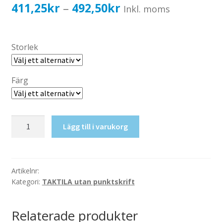
Katalog standardskyltar
Prisintervall:
411,25
kr
492,50
kr
–
Inkl. moms
Köpvillkor Webbshop
411,25kr329,00kr
Sekretess/cookiespolicy; GDPR
till
Storlek
Kontakt
492,50kr394,00kr
Webbshop
Färg
Taktil
Lägg till i varukorg
skylt-
Prep.
rum
mängd
Artikelnr:
Kategori:
TAKTILA utan punktskrift
Relaterade produkter