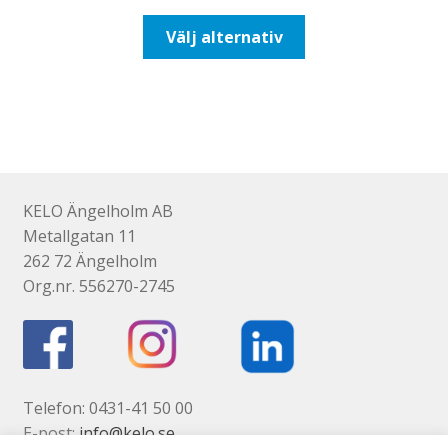
till
Den
Välj alternativ
492,50kr394,00kr
här
produkten
har
flera
varianter.
De
olika
KELO Ängelholm AB
alternativen
Metallgatan 11
kan
262 72 Ängelholm
väljas
Org.nr. 556270-2745
på
produktsidan
Telefon: 0431-41 50 00
E-post:
info@kelo.se