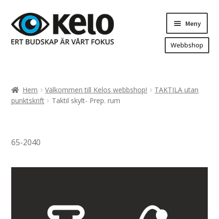
Hoppa
Hoppa
Meny
till
till
navigering
innehåll
Webbshop
Hem
Produkter
Expand
Hem
Välkommen till Kelos webbshop!
TAKTILA utan
underm
Arenareklam
punktskrift
Taktil skylt- Prep. rum
Bygg/hänvisning och områdeskartor
Dekaler och magnetskyltar
65-2040
Fasadskyltar
Flaggor, Roll-ups mm.
Fordonsdekor
Frigolit och akrylskyltar
Fönsterdekor, dekor, sol-säkerhetsfilm