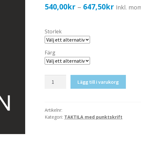
Prisinter
540,00
kr
647,50
kr
–
Inkl. mo
540,00k
till
Storlek
647,50k
Färg
Taktil
Lägg till i varukorg
skylt-
Reception
mängd
Artikelnr:
Kategori:
TAKTILA med punktskrift