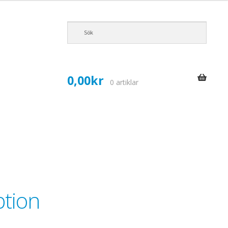
0,00
kr
0 artiklar
ption