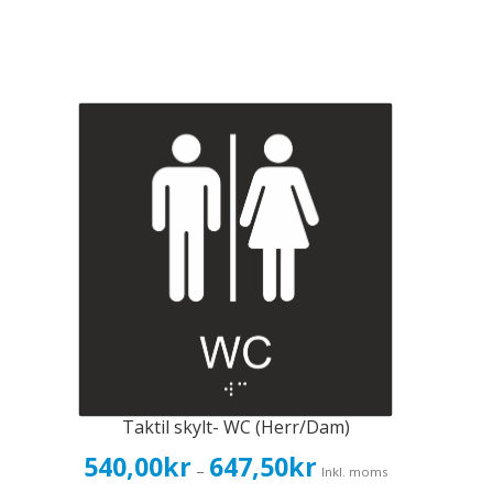
Taktil skylt- WC (Herr/Dam)
Prisintervall:
540,00
kr
647,50
kr
–
Inkl. moms
540,00kr432,00kr