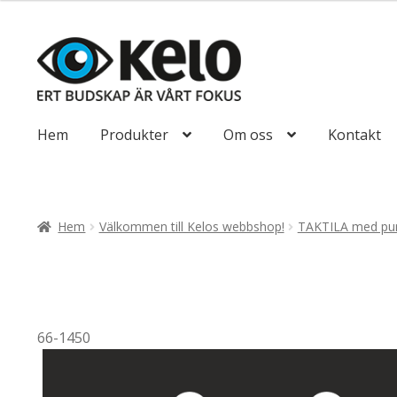
till
647,50kr518
Hoppa
Hoppa
till
till
navigering
innehåll
Hem
Produkter
Om oss
Kontakt
Hem
Välkommen till Kelos webbshop!
TAKTILA med pun
66-1450