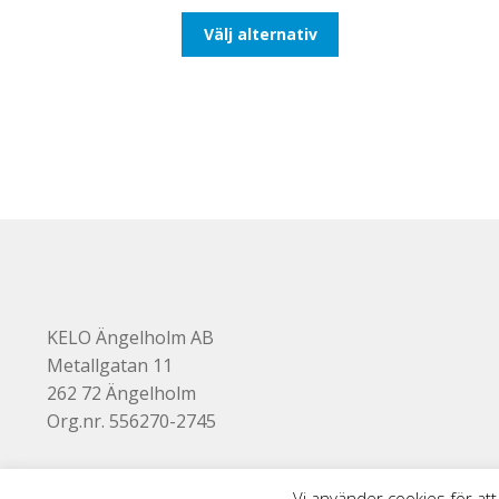
till
Den
Välj alternativ
647,50kr518,00kr
här
produkten
har
flera
varianter.
De
olika
alternativen
kan
väljas
på
produktsidan
KELO Ängelholm AB
Metallgatan 11
262 72 Ängelholm
Org.nr. 556270-2745
Vi använder cookies för att