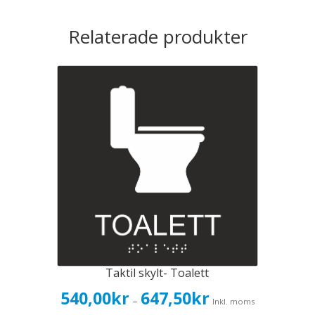
Relaterade produkter
Taktil skylt- Toalett
Prisintervall:
540,00
kr
647,50
kr
–
Inkl. moms
540,00kr432,00kr