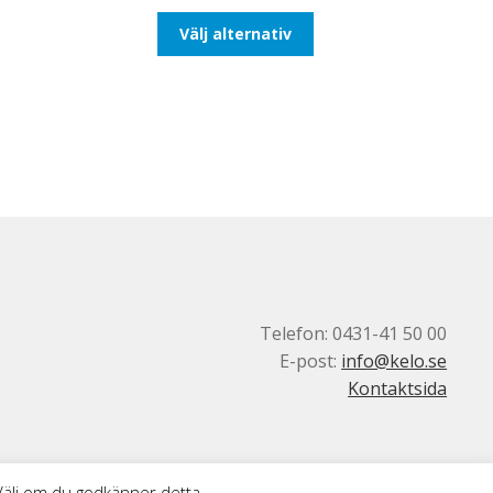
till
Den
Välj alternativ
647,50kr518,00kr
här
produkten
har
flera
varianter.
De
olika
alternativen
kan
väljas
på
produktsidan
Telefon: 0431-41 50 00
E-post:
info@kelo.se
Kontaktsida
 Välj om du godkänner detta.