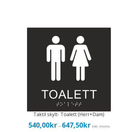
Taktil skylt- Toalett (Herr+Dam)
Prisintervall:
540,00
kr
647,50
kr
–
Inkl. moms
540,00kr432,00kr