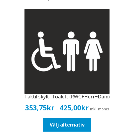
Taktil skylt- Toalett (RWC+Herr+Dam)
Prisintervall:
353,75
kr
425,00
kr
–
Inkl. moms
353,75kr283,00kr
till
Den
Välj alternativ
425,00kr340,00kr
här