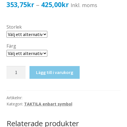
Katalog standardskyltar
Prisintervall:
353,75
kr
425,00
kr
–
Inkl. moms
Köpvillkor Webbshop
353,75kr283,00kr
Sekretess/cookiespolicy; GDPR
till
Storlek
Kontakt
425,00kr340,00kr
Webbshop
Färg
Taktil
Lägg till i varukorg
skylt-
RWC
mängd
Artikelnr:
Kategori:
TAKTILA enbart symbol
Relaterade produkter