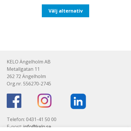
till
Den
Välj alternativ
425,00kr340,00kr
här
produkten
har
flera
varianter.
De
olika
KELO Ängelholm AB
alternativen
Metallgatan 11
kan
262 72 Ängelholm
väljas
Org.nr. 556270-2745
på
produktsidan
Telefon: 0431-41 50 00
E-post:
info@kelo.se