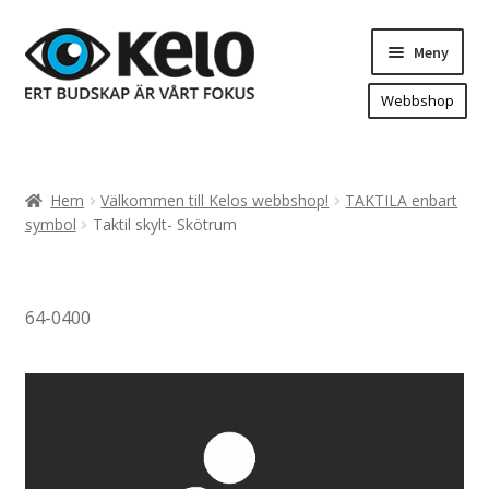
Hoppa
Hoppa
Meny
till
till
navigering
innehåll
Webbshop
Hem
Produkter
Expand
Hem
Välkommen till Kelos webbshop!
TAKTILA enbart
underm
Arenareklam
symbol
Taktil skylt- Skötrum
Bygg/hänvisning och områdeskartor
Dekaler och magnetskyltar
64-0400
Fasadskyltar
Flaggor, Roll-ups mm.
Fordonsdekor
Frigolit och akrylskyltar
Fönsterdekor, dekor, sol-säkerhetsfilm