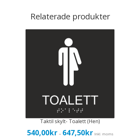
Relaterade produkter
Taktil skylt- Toalett (Hen)
Prisintervall:
540,00
kr
647,50
kr
–
Inkl. moms
540,00kr432,00kr