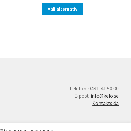
till
Den
Välj alternativ
647,50kr518,00kr
här
produkten
har
flera
varianter.
De
olika
alternativen
kan
väljas
på
produktsidan
Telefon: 0431-41 50 00
E-post:
info@kelo.se
Kontaktsida
 Välj om du godkänner detta.