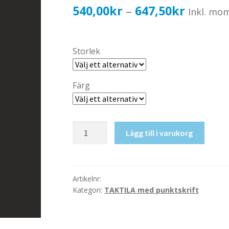
Prisinter
540,00
kr
647,50
kr
–
Inkl. mo
540,00k
till
Storlek
647,50k
Färg
Taktil
Lägg till i varukorg
skylt-
Städ
mängd
Artikelnr:
Kategori:
TAKTILA med punktskrift