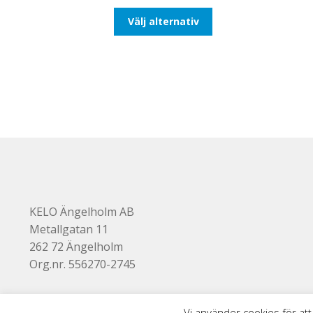
till
Den
Välj alternativ
647,50kr518,00kr
här
produkten
har
flera
varianter.
De
olika
alternativen
kan
väljas
på
produktsidan
KELO Ängelholm AB
Metallgatan 11
262 72 Ängelholm
Org.nr. 556270-2745
Vi använder cookies för att