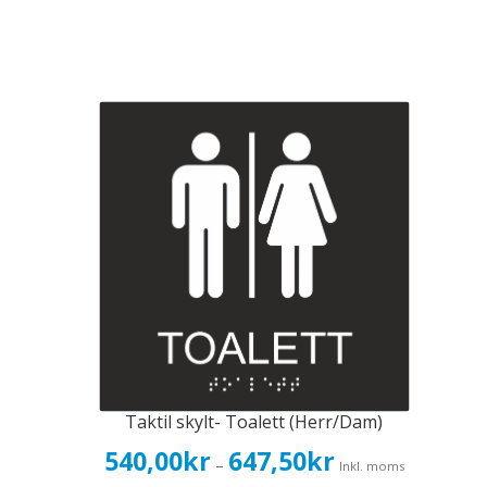
Taktil skylt- Toalett (Herr/Dam)
Prisintervall:
540,00
kr
647,50
kr
–
Inkl. moms
540,00kr432,00kr