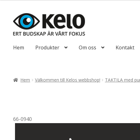
till
647,50kr518
Hoppa
Hoppa
till
till
navigering
innehåll
Hem
Produkter
Om oss
Kontakt
Hem
Välkommen till Kelos webbshop!
TAKTILA med pun
66-0940