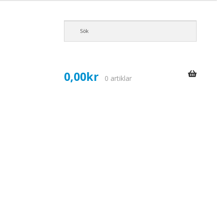
0,00
kr
0 artiklar