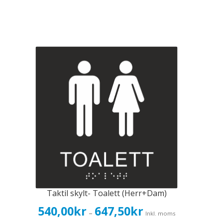
Taktil skylt- Toalett (Herr+Dam)
Prisintervall:
540,00
kr
647,50
kr
–
Inkl. moms
540,00kr432,00kr