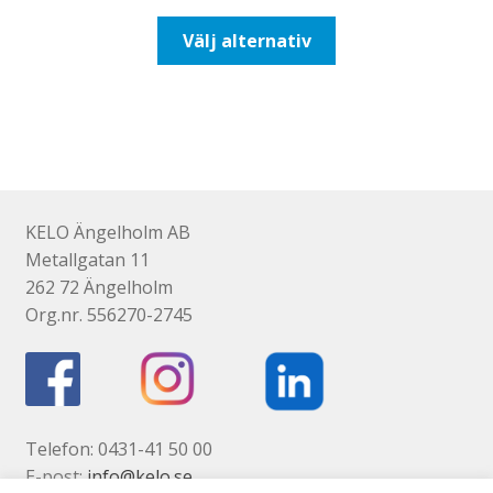
till
Den
Välj alternativ
492,50kr394,00kr
här
produkten
har
flera
varianter.
De
olika
KELO Ängelholm AB
alternativen
Metallgatan 11
kan
262 72 Ängelholm
väljas
Org.nr. 556270-2745
på
produktsidan
Telefon: 0431-41 50 00
E-post:
info@kelo.se