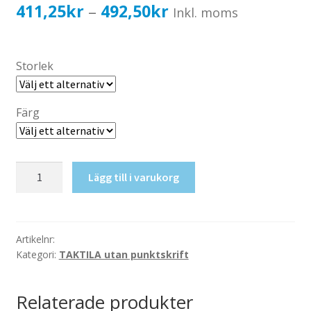
Katalog standardskyltar
Prisintervall:
411,25
kr
492,50
kr
–
Inkl. moms
Köpvillkor Webbshop
411,25kr329,00kr
Sekretess/cookiespolicy; GDPR
till
Storlek
Kontakt
492,50kr394,00kr
Webbshop
Färg
Taktil
Lägg till i varukorg
skylt-
Toalett
(Herr+Dam)
mängd
Artikelnr:
Kategori:
TAKTILA utan punktskrift
Relaterade produkter