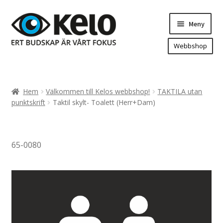
Hoppa
Hoppa
Meny
till
till
navigering
innehåll
Webbshop
Hem
Produkter
Expand
Hem
Välkommen till Kelos webbshop!
TAKTILA utan
underm
Arenareklam
punktskrift
Taktil skylt- Toalett (Herr+Dam)
Bygg/hänvisning och områdeskartor
Dekaler och magnetskyltar
65-0080
Fasadskyltar
Flaggor, Roll-ups mm.
Fordonsdekor
Frigolit och akrylskyltar
Fönsterdekor, dekor, sol-säkerhetsfilm