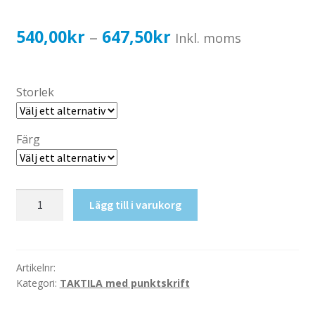
Katalog standardskyltar
Köpvillkor Webbshop
Prisintervall:
540,00
kr
647,50
kr
–
Inkl. moms
Sekretess/cookiespolicy; GDPR
540,00kr432,00kr
Kontakt
till
Storlek
Webbshop
647,50kr518,00kr
Färg
Taktil
Lägg till i varukorg
skylt-
Toalett
(RWC+Herr/Dam)
mängd
Artikelnr:
Kategori:
TAKTILA med punktskrift