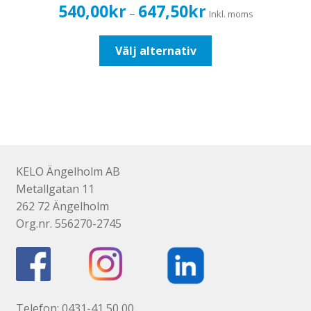
Prisintervall:
540,00
kr
647,50
kr
–
Inkl. moms
540,00kr432,00kr
till
Den
Välj alternativ
647,50kr518,00kr
här
produkten
har
flera
varianter.
De
olika
KELO Ängelholm AB
alternativen
Metallgatan 11
kan
262 72 Ängelholm
väljas
Org.nr. 556270-2745
på
produktsidan
Telefon: 0431-41 50 00