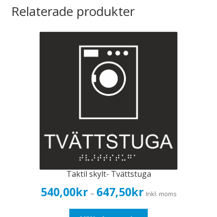
Relaterade produkter
Taktil skylt- Tvättstuga
Prisintervall:
540,00
kr
647,50
kr
–
Inkl. moms
540,00kr432,00kr
till
Den