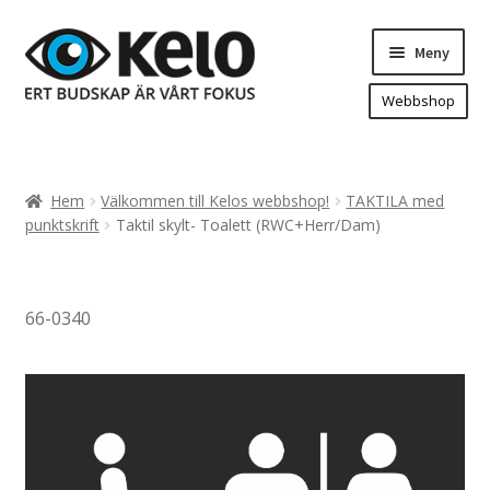
Hoppa
Hoppa
Meny
till
till
navigering
innehåll
Webbshop
Hem
Produkter
Expand
Hem
Välkommen till Kelos webbshop!
TAKTILA med
underm
Arenareklam
punktskrift
Taktil skylt- Toalett (RWC+Herr/Dam)
Bygg/hänvisning och områdeskartor
Dekaler och magnetskyltar
66-0340
Fasadskyltar
Flaggor, Roll-ups mm.
Fordonsdekor
Frigolit och akrylskyltar
Fönsterdekor, dekor, sol-säkerhetsfilm