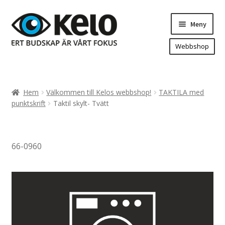
Hoppa
Hoppa
Meny
till
till
navigering
innehåll
Webbshop
Hem
Produkter
Expand
Hem
Välkommen till Kelos webbshop!
TAKTILA med
underm
Arenareklam
punktskrift
Taktil skylt- Tvätt
Bygg/hänvisning och områdeskartor
Dekaler och magnetskyltar
66-0960
Fasadskyltar
Flaggor, Roll-ups mm.
Fordonsdekor
Frigolit och akrylskyltar
Fönsterdekor, dekor, sol-säkerhetsfilm