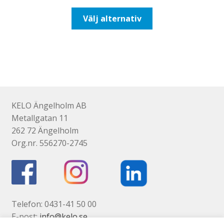
till
Den
Välj alternativ
647,50kr518,00kr
här
produkten
har
flera
varianter.
De
olika
KELO Ängelholm AB
alternativen
Metallgatan 11
kan
262 72 Ängelholm
väljas
Org.nr. 556270-2745
på
produktsidan
Telefon: 0431-41 50 00
E-post:
info@kelo.se