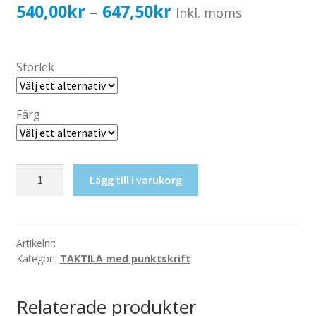
Katalog standardskyltar
Prisintervall:
540,00
kr
647,50
kr
–
Inkl. moms
Köpvillkor Webbshop
540,00kr432,00kr
Sekretess/cookiespolicy; GDPR
till
Storlek
Kontakt
647,50kr518,00kr
Webbshop
Färg
Taktil
Lägg till i varukorg
skylt-
Tvätt
mängd
Artikelnr:
Kategori:
TAKTILA med punktskrift
Relaterade produkter