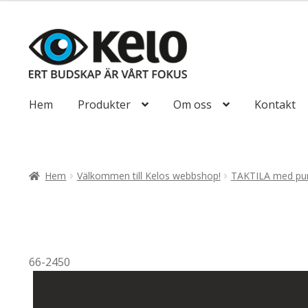
till
647,50kr518
Hoppa
Hoppa
till
till
navigering
innehåll
Hem
Produkter
Om oss
Kontakt
Hem
Välkommen till Kelos webbshop!
TAKTILA med pun
66-2450