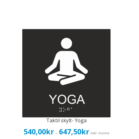
Taktil skylt- Yoga
Prisintervall:
540,00
kr
647,50
kr
–
Inkl. moms
540,00kr432,00kr