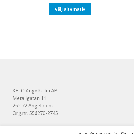
till
Den
Välj alternativ
647,50kr518,00kr
här
produkten
har
flera
varianter.
De
olika
alternativen
kan
väljas
på
produktsidan
KELO Ängelholm AB
Metallgatan 11
262 72 Ängelholm
Org.nr. 556270-2745
Vi använder cookies för att