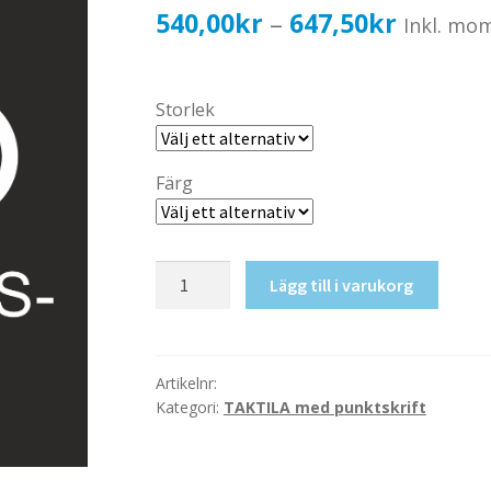
Prisinter
540,00
kr
647,50
kr
–
Inkl. mo
540,00k
till
Storlek
647,50k
Färg
Taktil
Lägg till i varukorg
skylt-
Utrymningsväg
mängd
Artikelnr:
Kategori:
TAKTILA med punktskrift