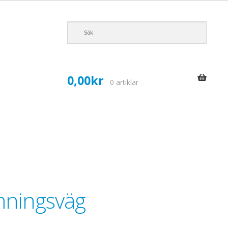
0,00
kr
0 artiklar
ymningsväg