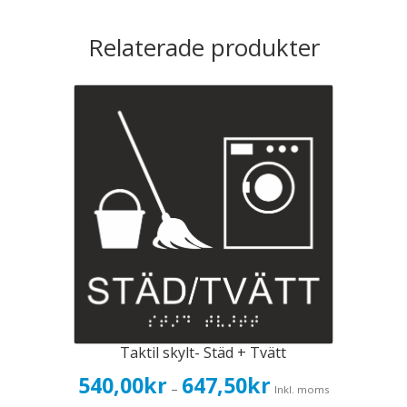
Relaterade produkter
Taktil skylt- Städ + Tvätt
Prisintervall:
540,00
kr
647,50
kr
–
Inkl. moms
540,00kr432,00kr