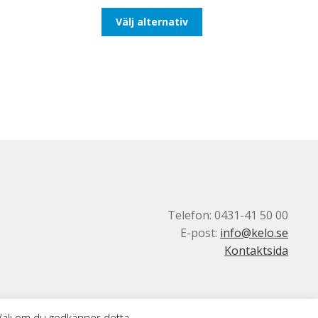
till
Den
Välj alternativ
647,50kr518,00kr
här
produkten
har
flera
varianter.
De
olika
alternativen
kan
väljas
på
produktsidan
Telefon: 0431-41 50 00
E-post:
info@kelo.se
Kontaktsida
 Välj om du godkänner detta.