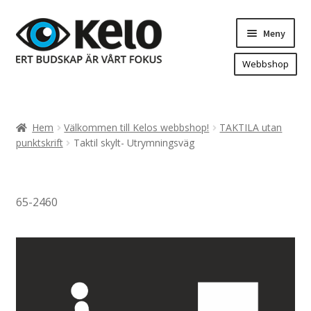
Hoppa
Hoppa
Meny
till
till
navigering
innehåll
Webbshop
Hem
Produkter
Expand
Hem
Välkommen till Kelos webbshop!
TAKTILA utan
underm
Arenareklam
punktskrift
Taktil skylt- Utrymningsväg
Bygg/hänvisning och områdeskartor
Dekaler och magnetskyltar
65-2460
Fasadskyltar
Flaggor, Roll-ups mm.
Fordonsdekor
Frigolit och akrylskyltar
Fönsterdekor, dekor, sol-säkerhetsfilm