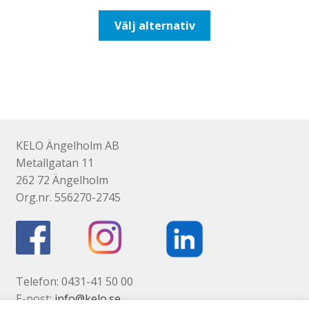
till
Den
Välj alternativ
492,50kr394,00kr
här
produkten
har
flera
varianter.
De
olika
KELO Ängelholm AB
alternativen
Metallgatan 11
kan
262 72 Ängelholm
väljas
Org.nr. 556270-2745
på
produktsidan
Telefon: 0431-41 50 00
E-post:
info@kelo.se