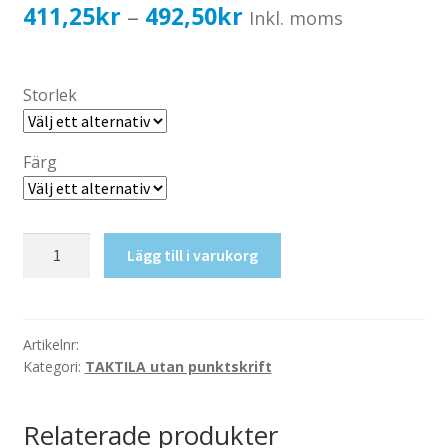
Katalog standardskyltar
Prisintervall:
411,25
kr
492,50
kr
–
Inkl. moms
Köpvillkor Webbshop
411,25kr329,00kr
Sekretess/cookiespolicy; GDPR
till
Storlek
Kontakt
492,50kr394,00kr
Webbshop
Färg
Taktil
Lägg till i varukorg
skylt-
Utrymningsväg
mängd
Artikelnr:
Kategori:
TAKTILA utan punktskrift
Relaterade produkter