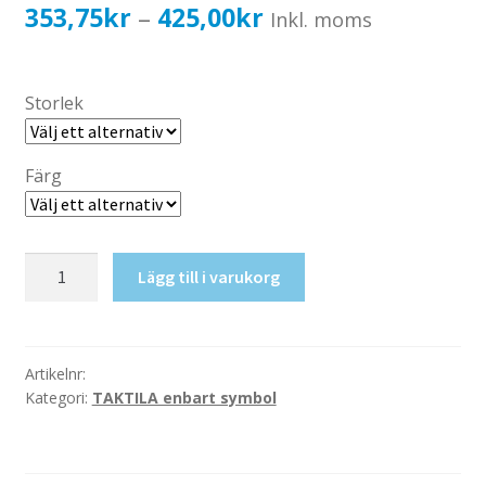
Katalog standardskyltar
Prisintervall:
353,75
kr
425,00
kr
–
Inkl. moms
Köpvillkor Webbshop
353,75kr283,00kr
Sekretess/cookiespolicy; GDPR
till
Storlek
Kontakt
425,00kr340,00kr
Webbshop
Färg
Taktil
Lägg till i varukorg
skylt-
Utrymningsväg
mängd
Artikelnr:
Kategori:
TAKTILA enbart symbol