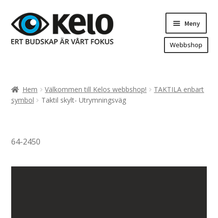
Hoppa
Hoppa
Meny
till
till
navigering
innehåll
Webbshop
Hem
Produkter
Expand
Hem
Välkommen till Kelos webbshop!
TAKTILA enbart
underm
Arenareklam
symbol
Taktil skylt- Utrymningsväg
Bygg/hänvisning och områdeskartor
Dekaler och magnetskyltar
64-2450
Fasadskyltar
Flaggor, Roll-ups mm.
Fordonsdekor
Frigolit och akrylskyltar
Fönsterdekor, dekor, sol-säkerhetsfilm