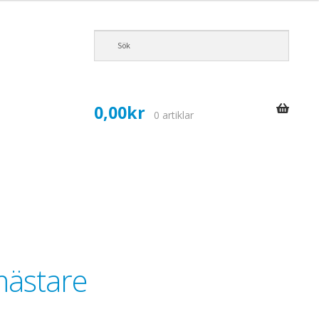
0,00
kr
0 artiklar
tmästare