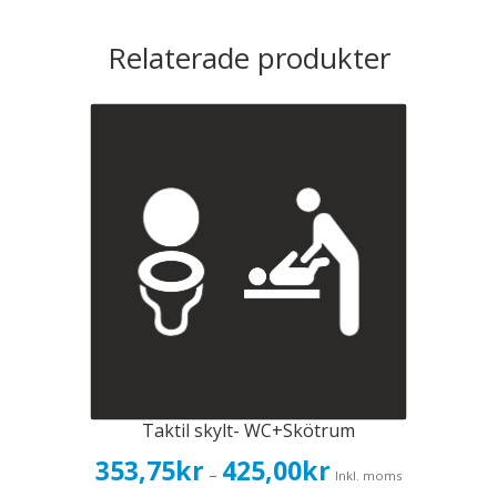
Relaterade produkter
Taktil skylt- WC+Skötrum
Prisintervall:
353,75
kr
425,00
kr
–
Inkl. moms
353,75kr283,00kr