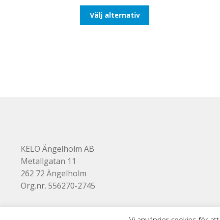
till
Den
Välj alternativ
425,00kr340,00kr
här
produkten
har
flera
varianter.
De
olika
alternativen
kan
väljas
på
produktsidan
KELO Ängelholm AB
Metallgatan 11
262 72 Ängelholm
Org.nr. 556270-2745
Vi använder cookies för att