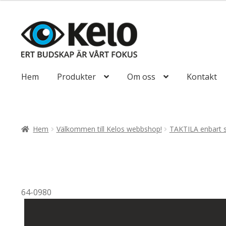
till
425,00kr340
Hoppa
Hoppa
till
till
navigering
innehåll
Hem
Produkter
Om oss
Kontakt
Hem
Välkommen till Kelos webbshop!
TAKTILA enbart 
64-0980