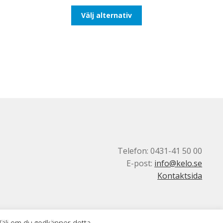
till
Den
Välj alternativ
425,00kr340,00kr
här
produkten
har
flera
varianter.
De
olika
alternativen
kan
väljas
på
produktsidan
Telefon: 0431-41 50 00
E-post:
info@kelo.se
Kontaktsida
 Välj om du godkänner detta.