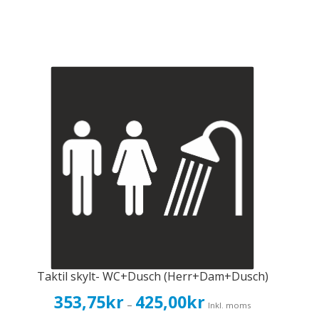
Taktil skylt- WC+Dusch (Herr+Dam+Dusch)
Prisintervall:
353,75
kr
425,00
kr
–
Inkl. moms
353,75kr283,00kr