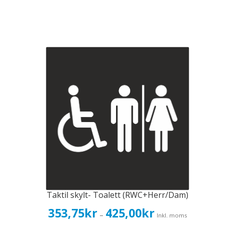
Taktil skylt- Toalett (RWC+Herr/Dam)
Prisintervall:
353,75
kr
425,00
kr
–
Inkl. moms
353,75kr283,00kr