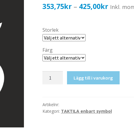
Prisinter
353,75
kr
425,00
kr
–
Inkl. mo
353,75k
till
Storlek
425,00k
Färg
Taktil
Lägg till i varukorg
skylt-
Vaktmästare
mängd
Artikelnr:
Kategori:
TAKTILA enbart symbol