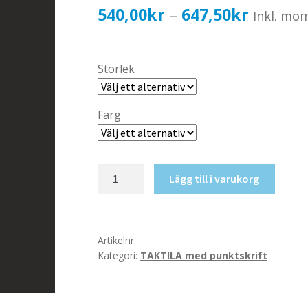
Prisinter
540,00
kr
647,50
kr
–
Inkl. mo
540,00k
till
Storlek
647,50k
Färg
Taktil
Lägg till i varukorg
skylt-
Våning
0
mängd
Artikelnr:
Kategori:
TAKTILA med punktskrift