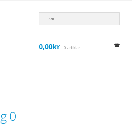
0,00
kr
0 artiklar
ng 0