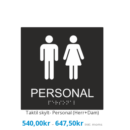
Taktil skylt- Personal (Herr+Dam)
Prisintervall:
540,00
kr
647,50
kr
–
Inkl. moms
540,00kr432,00kr