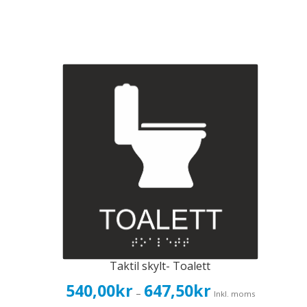
Taktil skylt- Toalett
Prisintervall:
540,00
kr
647,50
kr
–
Inkl. moms
540,00kr432,00kr