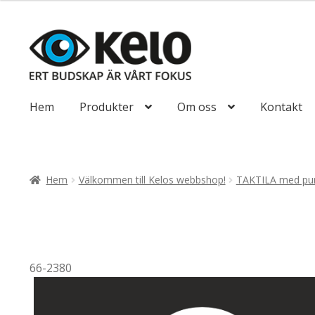
till
647,50kr518
Hoppa
Hoppa
till
till
navigering
innehåll
Hem
Produkter
Om oss
Kontakt
Hem
Välkommen till Kelos webbshop!
TAKTILA med pun
66-2380