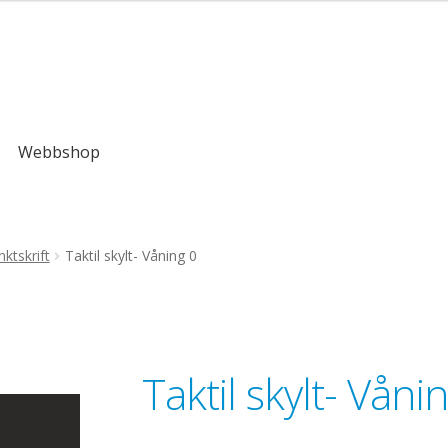
,00kr
Webbshop
ktskrift
Taktil skylt- Våning 0
Taktil skylt- Våni