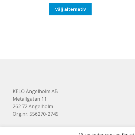
till
Den
Välj alternativ
647,50kr518,00kr
här
produkten
har
flera
varianter.
De
olika
alternativen
kan
väljas
på
produktsidan
KELO Ängelholm AB
Metallgatan 11
262 72 Ängelholm
Org.nr. 556270-2745
Vi använder cookies för att