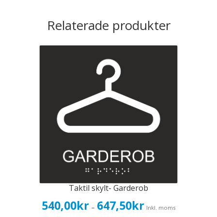
Relaterade produkter
Taktil skylt- Garderob
Prisintervall:
540,00
kr
647,50
kr
–
Inkl. moms
540,00kr432,00kr