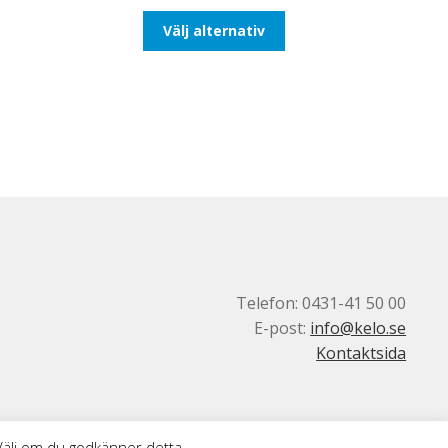
till
Den
Välj alternativ
647,50kr518,00kr
här
produkten
har
flera
varianter.
De
olika
alternativen
kan
väljas
på
produktsidan
Telefon: 0431-41 50 00
E-post:
info@kelo.se
Kontaktsida
 Välj om du godkänner detta.