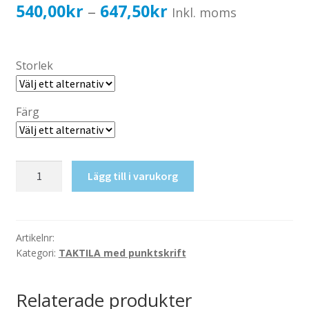
Katalog standardskyltar
Prisintervall:
540,00
kr
647,50
kr
–
Inkl. moms
Köpvillkor Webbshop
540,00kr432,00kr
Sekretess/cookiespolicy; GDPR
till
Storlek
Kontakt
647,50kr518,00kr
Webbshop
Färg
Taktil
Lägg till i varukorg
skylt-
Vänthall
mängd
Artikelnr:
Kategori:
TAKTILA med punktskrift
Relaterade produkter