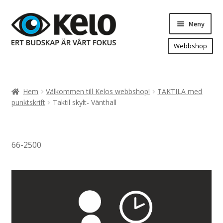
Hoppa
Hoppa
Meny
till
till
navigering
innehåll
Webbshop
Hem
Produkter
Expand
Hem
Välkommen till Kelos webbshop!
TAKTILA med
underm
Arenareklam
punktskrift
Taktil skylt- Vänthall
Bygg/hänvisning och områdeskartor
Dekaler och magnetskyltar
66-2500
Fasadskyltar
Flaggor, Roll-ups mm.
Fordonsdekor
Frigolit och akrylskyltar
Fönsterdekor, dekor, sol-säkerhetsfilm