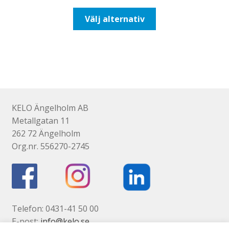
till
Den
Välj alternativ
647,50kr518,00kr
här
produkten
har
flera
varianter.
De
olika
KELO Ängelholm AB
alternativen
Metallgatan 11
kan
262 72 Ängelholm
väljas
Org.nr. 556270-2745
på
produktsidan
Telefon: 0431-41 50 00
E-post:
info@kelo.se