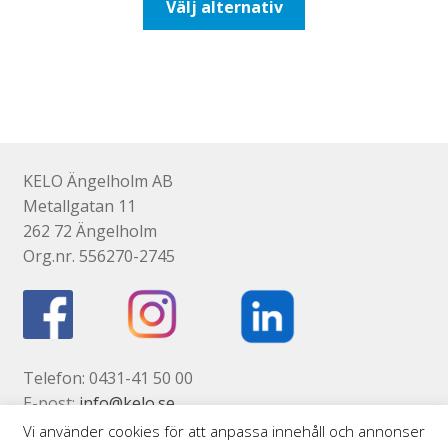
Välj alternativ
425,00kr340,00kr
här
produkten
har
flera
varianter.
De
olika
KELO Ängelholm AB
alternativen
Metallgatan 11
kan
262 72 Ängelholm
väljas
Org.nr. 556270-2745
på
produktsidan
Telefon: 0431-41 50 00
E-post:
info@kelo.se
Kontaktsida
Vi använder cookies för att anpassa innehåll och annonser