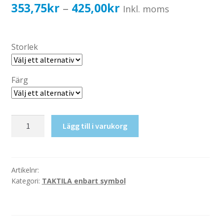
Katalog standardskyltar
Prisintervall:
353,75
kr
425,00
kr
–
Inkl. moms
Köpvillkor Webbshop
353,75kr283,00kr
Sekretess/cookiespolicy; GDPR
till
Storlek
Kontakt
425,00kr340,00kr
Webbshop
Färg
Taktil
Lägg till i varukorg
skylt-
Väntrum
mängd
Artikelnr:
Kategori:
TAKTILA enbart symbol