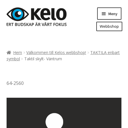
Hoppa
Hoppa
Meny
till
till
navigering
innehåll
Webbshop
Hem
Produkter
Expand
Hem
Välkommen till Kelos webbshop!
TAKTILA enbart
underm
Arenareklam
symbol
Taktil skylt- Väntrum
Bygg/hänvisning och områdeskartor
Dekaler och magnetskyltar
64-2560
Fasadskyltar
Flaggor, Roll-ups mm.
Fordonsdekor
Frigolit och akrylskyltar
Fönsterdekor, dekor, sol-säkerhetsfilm