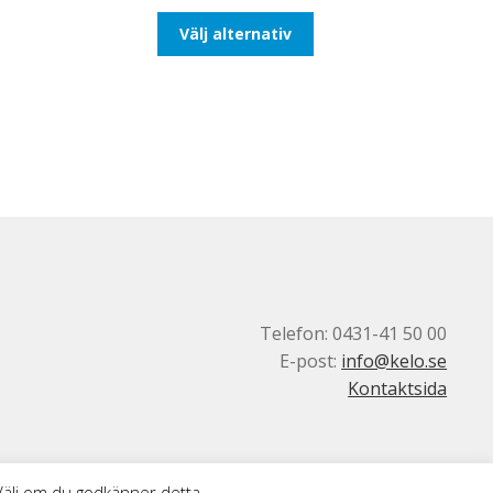
till
Den
Välj alternativ
647,50kr518,00kr
här
produkten
har
flera
varianter.
De
olika
alternativen
kan
väljas
på
produktsidan
Telefon: 0431-41 50 00
E-post:
info@kelo.se
Kontaktsida
 Välj om du godkänner detta.