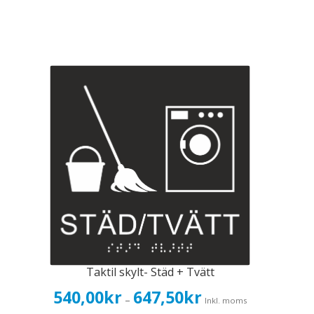
Taktil skylt- Städ + Tvätt
Prisintervall:
540,00
kr
647,50
kr
–
Inkl. moms
540,00kr432,00kr