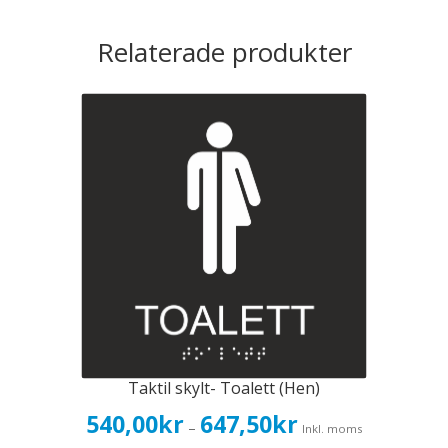
Relaterade produkter
Taktil skylt- Toalett (Hen)
Prisintervall:
540,00
kr
647,50
kr
–
Inkl. moms
540,00kr432,00kr