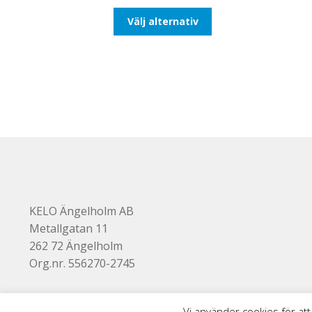
till
Den
Välj alternativ
647,50kr518,00kr
här
produkten
har
flera
varianter.
De
olika
alternativen
kan
väljas
på
produktsidan
KELO Ängelholm AB
Metallgatan 11
262 72 Ängelholm
Org.nr. 556270-2745
Vi använder cookies för att