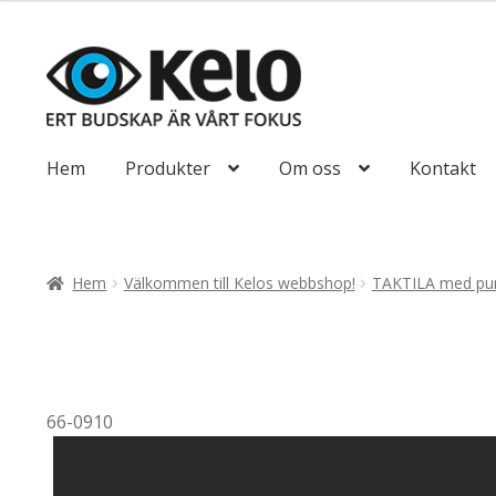
till
647,50kr518
Hoppa
Hoppa
till
till
navigering
innehåll
Hem
Produkter
Om oss
Kontakt
Hem
Välkommen till Kelos webbshop!
TAKTILA med pun
66-0910