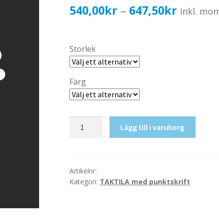
Prisinter
540,00
kr
647,50
kr
–
Inkl. mo
540,00k
till
Storlek
647,50k
Färg
Taktil
Lägg till i varukorg
skylt-
Vilrum
mängd
Artikelnr:
Kategori:
TAKTILA med punktskrift