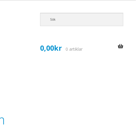
0,00
kr
0 artiklar
m