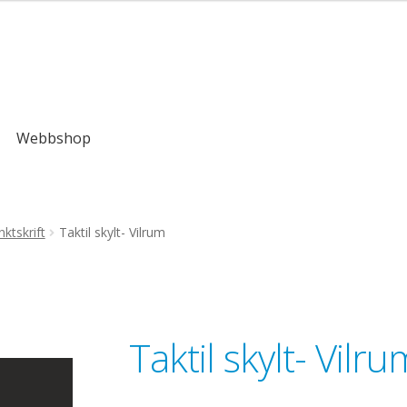
,00kr
Webbshop
ktskrift
Taktil skylt- Vilrum
Taktil skylt- Vilru