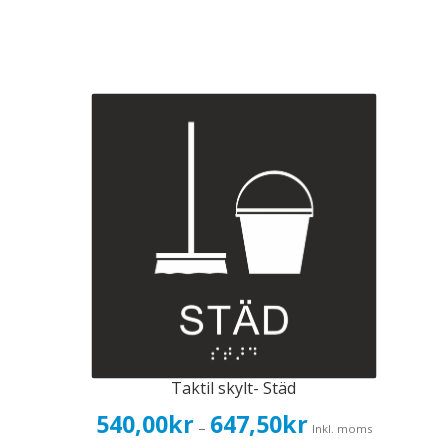
Taktil skylt- Städ
Prisintervall:
540,00
kr
647,50
kr
–
Inkl. moms
540,00kr432,00kr