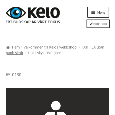
Hoppa
Hoppa
Meny
till
till
navigering
innehåll
Webbshop
Hem
Produkter
Expand
Hem
Välkommen till Kelos webbshop!
TAKTILA utan
underm
Arenareklam
punktskrift
Taktil skylt- WC (Hen)
Bygg/hänvisning och områdeskartor
Dekaler och magnetskyltar
65-0130
Fasadskyltar
Flaggor, Roll-ups mm.
Fordonsdekor
Frigolit och akrylskyltar
Fönsterdekor, dekor, sol-säkerhetsfilm