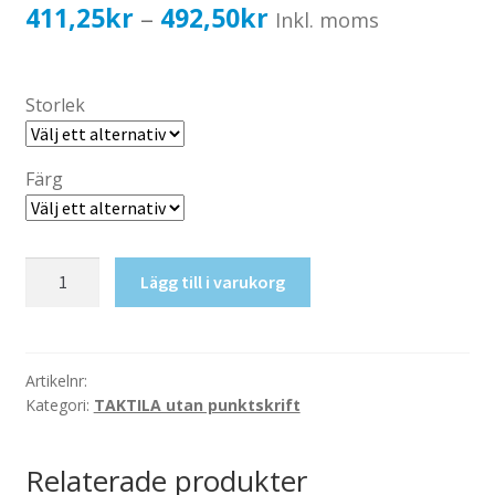
Katalog standardskyltar
Prisintervall:
411,25
kr
492,50
kr
–
Inkl. moms
Köpvillkor Webbshop
411,25kr329,00kr
Sekretess/cookiespolicy; GDPR
till
Storlek
Kontakt
492,50kr394,00kr
Webbshop
Färg
Taktil
Lägg till i varukorg
skylt-
WC
(Hen)
mängd
Artikelnr:
Kategori:
TAKTILA utan punktskrift
Relaterade produkter